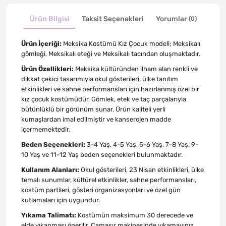
Ürün Bilgisi
Taksit Seçenekleri
Yorumlar
(0)
Ürün İçeriği:
Meksika Kostümü Kız Çocuk modeli; Meksikalı
gömleği, Meksikalı eteği ve Meksikalı tacından oluşmaktadır.
Ürün Özellikleri:
Meksika kültüründen ilham alan renkli ve
dikkat çekici tasarımıyla okul gösterileri, ülke tanıtım
etkinlikleri ve sahne performansları için hazırlanmış özel bir
kız çocuk kostümüdür. Gömlek, etek ve taç parçalarıyla
bütünlüklü bir görünüm sunar. Ürün kaliteli yerli
kumaşlardan imal edilmiştir ve kanserojen madde
içermemektedir.
Beden Seçenekleri:
3-4 Yaş, 4-5 Yaş, 5-6 Yaş, 7-8 Yaş, 9-
10 Yaş ve 11-12 Yaş beden seçenekleri bulunmaktadır.
Kullanım Alanları:
Okul gösterileri, 23 Nisan etkinlikleri, ülke
temalı sunumlar, kültürel etkinlikler, sahne performansları,
kostüm partileri, gösteri organizasyonları ve özel gün
kutlamaları için uygundur.
Yıkama Talimatı:
Kostümün maksimum 30 derecede ve
elde yıkanması önerilir. Çamaşır makinesinde yıkamayınız,