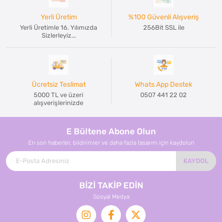
Yerli Üretim
%100 Güvenli Alışveriş
Yerli Üretimle 16. Yılımızda
256Bit SSL ile
Sizlerleyiz...
Ücretsiz Teslimat
Whats App Destek
5000 TL ve üzeri
0507 441 22 02
alışverişlerinizde
E Bültene Abone Olun
En son haberler, bildirimler ve daha fazla tasarım için kaydolun
KAYDOL
BİZİ TAKİP EDİN
Sosyal Medya