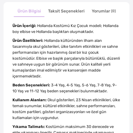
Ürün Bilgisi
Taksit Seçenekleri
Yorumlar
(0)
Ürün İçeriği:
Hollanda Kostümü Kız Çocuk modeli; Hollanda
boy elbise ve Hollanda başlıktan oluşmaktadır.
Ürün Özellikleri:
Hollanda kültüründen ilham alan
tasarımıyla okul gösterileri, ülke tanıtım etkinlikleri ve sahne
performansları için hazırlanmış özel bir kız çocuk
kostümüdür. Elbise ve başlık parçalarıyla bütünlüklü, düzenli
ve sahneye uygun bir görünüm sunar. Ürün kaliteli yerli
kumaşlardan imal edilmiştir ve kanserojen madde
içermemektedir.
Beden Seçenekleri:
3-4 Yaş, 4-5 Yaş, 5-6 Yaş, 7-8 Yaş, 9-
10 Yaş ve 11-12 Yaş beden seçenekleri bulunmaktadır.
Kullanım Alanları:
Okul gösterileri, 23 Nisan etkinlikleri, ülke
temalı sunumlar, kültürel etkinlikler, sahne performansları,
kostüm partileri, gösteri organizasyonları ve özel gün
kutlamaları için uygundur.
Yıkama Talimatı:
Kostümün maksimum 30 derecede ve
elde yıkanması önerilir. Çamaşır makinesinde yıkamayınız,