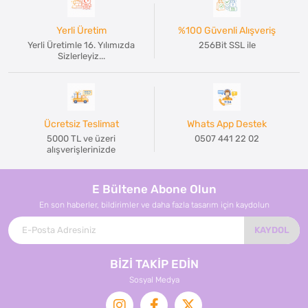
Yerli Üretim
%100 Güvenli Alışveriş
Yerli Üretimle 16. Yılımızda
256Bit SSL ile
Sizlerleyiz...
Ücretsiz Teslimat
Whats App Destek
5000 TL ve üzeri
0507 441 22 02
alışverişlerinizde
E Bültene Abone Olun
En son haberler, bildirimler ve daha fazla tasarım için kaydolun
KAYDOL
BİZİ TAKİP EDİN
Sosyal Medya