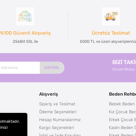
%100 Güvenli Alışveriş
Ücretsiz Teslimat
256Bit SSL ile
5000 TL ve üzeri alışverişlerin
BİZİ TAK
KAYDOL
Sosyal Medya
Alışveriş
Beden Rehbe
Sipariş ve Teslimat
Bebek Beden 
Ödeme Seçenekleri
Kız Çocuk Bed
Hesap Numaralarımız
Erkek Çocuk 
nılmaktadır.
Kargo Seçenekleri
Kadın Beden Ö
inizi
m
İptal ve İade Koşulları
Erkek Beden Ö