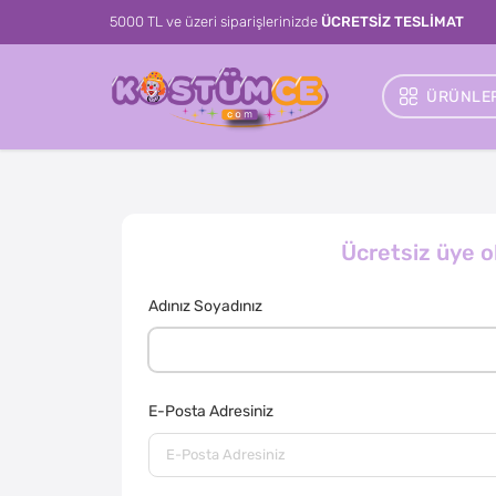
5000 TL ve üzeri siparişlerinizde
ÜCRETSİZ TESLİMAT
ÜRÜNLER
Ücretsiz üye o
Adınız Soyadınız
E-Posta Adresiniz