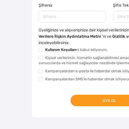
Şifreniz
Şifre Tek
Üyeliğinize ve alışverişinize dair kişisel verilerinizin
Verilere İlişkin Aydınlatma Metni
'ni ve
Gizlilik 
inceleyebilirsiniz.
Kullanım Koşulları
ni kabul ediyorum.
Kişisel verilerimin, hizmetin sağlanabilmesi amac
sunucularda ve hizmet sağlayıcılar nezdinde işlenm
Kampanyalardan e-posta ile haberdar olmak isti
Kampanyalardan SMS'le haberdar olmak istiyoru
ÜYE OL