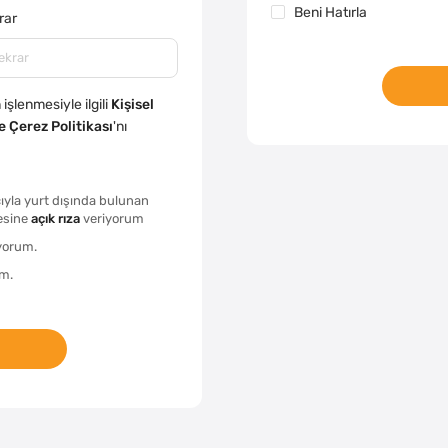
Beni Hatırla
rar
 işlenmesiyle ilgili
Kişisel
ve Çerez Politikası
'nı
ıyla yurt dışında bulunan
esine
açık rıza
veriyorum
yorum.
m.