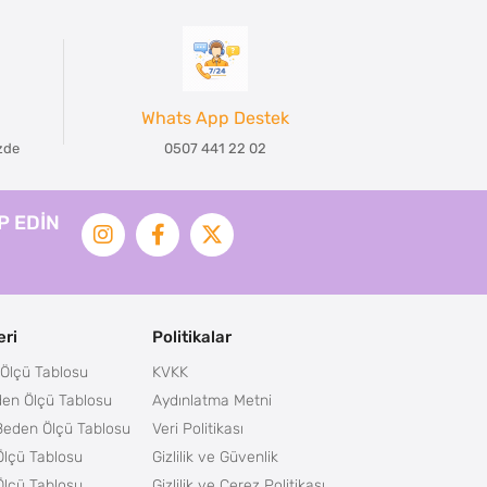
Whats App Destek
izde
0507 441 22 02
İP EDİN
ri
Politikalar
Ölçü Tablosu
KVKK
en Ölçü Tablosu
Aydınlatma Metni
Beden Ölçü Tablosu
Veri Politikası
lçü Tablosu
Gizlilik ve Güvenlik
lçü Tablosu
Gizlilik ve Çerez Politikası