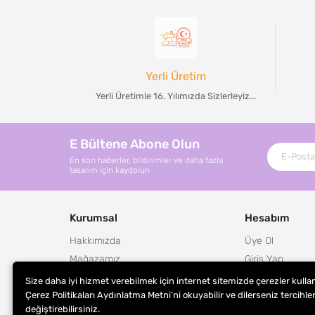
Yerli Üretim
Yerli Üretimle 16. Yılımızda Sizlerleyiz...
E Bültene Abone Olun
En son haberler, bildirimler ve daha fazla
tasarım için kaydolun
Kurumsal
Hesabım
Hakkımızda
Üye Ol
Mağazamız
Giriş Yap
İletişim
Sepetim
Size daha iyi hizmet verebilmek için internet sitemizde çerezler kulla
Siparişlerim
Çerez Politikaları Aydınlatma Metni’ni okuyabilir ve dilerseniz tercihler
değiştirebilirsiniz.
Şifremi Unuttu