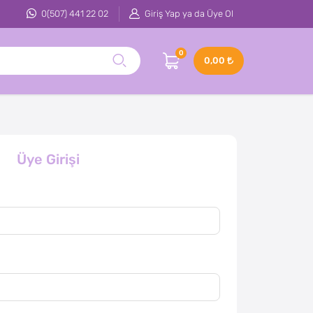
0(507) 441 22 02
Giriş Yap ya da Üye Ol
0
0,00
Üye Girişi