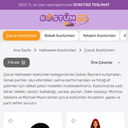
5000 TL ve üzeri siparişlerinizde
ÜCRETSİZ TESLİMAT
Çocuk Kostümleri
Bebek Kostümleri
Yetişkin Kostümleri
Ak
Ana Sayfa
Halloween Kostümleri
Çocuk Kostümleri
Filtrele
Çocuk Halloween kostümleri kategorisinde Cadılar Bayramı kutlamaları,
temalı partiler, okul etkinlikleri, sahne performansları ve fotoğraf
çekimleri için dikkat çekici modelleri inceleyebilirsiniz. Kostümce’de cadı,
Azrail, iskelet, vampir, balkabağı, yarasa, şeytan, Joker palyaço, Morticia
Addams ve Michael Myers temalı çocuk kostümleri ile pelerin, şapka ve
parti setleri sunulur.