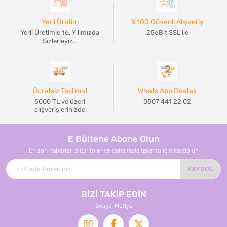
Yerli Üretim
%100 Güvenli Alışveriş
Yerli Üretimle 16. Yılımızda
256Bit SSL ile
Sizlerleyiz...
Ücretsiz Teslimat
Whats App Destek
5000 TL ve üzeri
0507 441 22 02
alışverişlerinizde
E Bültene Abone Olun
En son haberler, bildirimler ve daha fazla tasarım için kaydolun
KAYDOL
BİZİ TAKİP EDİN
Sosyal Medya