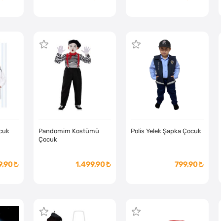
cuk
Pandomim Kostümü
Polis Yelek Şapka Çocuk
Çocuk
9,90
1.499,90
799,90