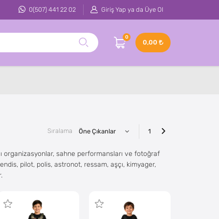
0(507) 441 22 02
Giriş Yap ya da Üye Ol
0
0,00
Sıralama
1
alı organizasyonlar, sahne performansları ve fotoğraf
endis, pilot, polis, astronot, ressam, aşçı, kimyager,
.