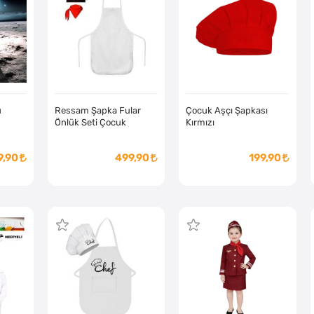
ü
Ressam Şapka Fular
Çocuk Aşçı Şapkası
Önlük Seti Çocuk
Kırmızı
9,90
499,90
199,90