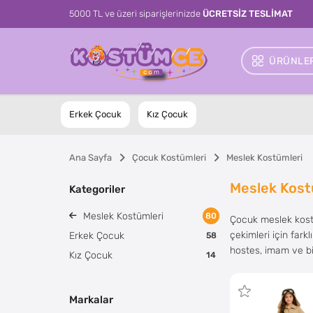
5000 TL ve üzeri siparişlerinizde
ÜCRETSİZ TESLİMAT
ÜRÜNLER
Erkek Çocuk
Kız Çocuk
Ana Sayfa
Çocuk Kostümleri
Meslek Kostümleri
Meslek Kost
Kategoriler
Meslek Kostümleri
80
Çocuk meslek kostüm
çekimleri için fark
Erkek Çocuk
58
hostes, imam ve bi
Kız Çocuk
14
Markalar