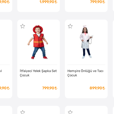
9,90
1.999,90
799,90
vi
İtfaiyeci Yelek Şapka Set
Hemşire Önlüğü ve Tacı
Çocuk
Çocuk
9,90
799,90
899,90