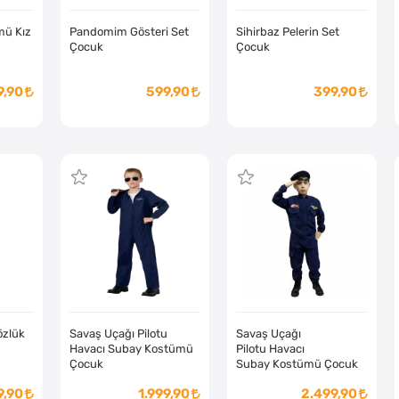
ü Kız
Pandomim Gösteri Set
Sihirbaz Pelerin Set
Çocuk
Çocuk
9,90
599,90
399,90
özlük
Savaş Uçağı Pilotu
Savaş Uçağı
Havacı Subay Kostümü
Pilotu Havacı
Çocuk
Subay Kostümü Çocuk
9,90
1.999,90
2.499,90