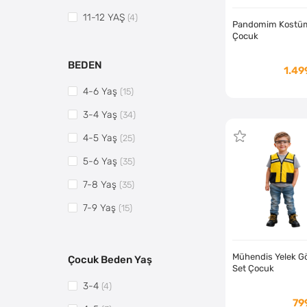
11-12 YAŞ
(4)
Pandomim Kostüm
Çocuk
BEDEN
1.49
4-6 Yaş
(15)
3-4 Yaş
(34)
4-5 Yaş
(25)
5-6 Yaş
(35)
7-8 Yaş
(35)
7-9 Yaş
(15)
9-10 Yaş
(35)
10-12 Yaş
(15)
Mühendis Yelek G
Çocuk Beden Yaş
Set Çocuk
11-12 Yaş
(31)
3-4
(4)
79