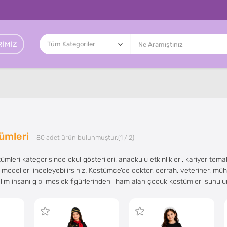
IMIZ
ümleri
80
adet ürün bulunmuştur.
(1 / 2)
leri kategorisinde okul gösterileri, anaokulu etkinlikleri, kariyer tem
lı modelleri inceleyebilirsiniz. Kostümce’de doktor, cerrah, veteriner, müh
lim insanı gibi meslek figürlerinden ilham alan çocuk kostümleri sunulur