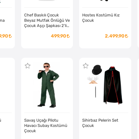
Chef Baskılı Çocuk
Hostes Kostümü Kız
şma
Beyaz Mutfak Önlüğü Ve
Çocuk
Çocuk Aşçı Şapkası 2'li
Set
9,90
499,90
2.499,90
ü
Savaş Uçağı Pilotu
Sihirbaz Pelerin Set
Havacı Subay Kostümü
Çocuk
Çocuk