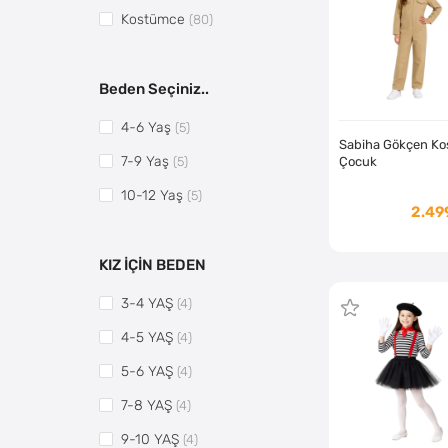
Kostümce
(80)
Beden Seçiniz..
4-6 Yaş
(5)
Sabiha Gökçen K
7-9 Yaş
Çocuk
(5)
10-12 Yaş
(5)
2.49
KIZ İÇİN BEDEN
3-4 YAŞ
(4)
4-5 YAŞ
(4)
5-6 YAŞ
(4)
7-8 YAŞ
(4)
9-10 YAŞ
(4)