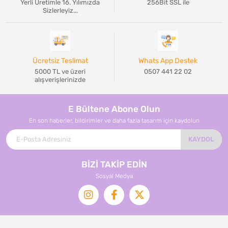
Yerli Üretimle 16. Yılımızda
256Bit SSL ile
Sizlerleyiz...
Ücretsiz Teslimat
Whats App Destek
5000 TL ve üzeri
0507 441 22 02
alışverişlerinizde
E Bültene Abone Olun
En son haberler, bildirimler ve daha fazla tasarım için kaydolun
KAYDOL
BİZİ TAKİP EDİN
Sosyal Medya