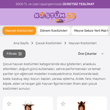
5000 TL ve üzeri siparişlerinizde
ÜCRETSİZ TESLİMAT
Hayvan Kostümleri
Dönem Kostümleri
Meyve Sebze Yerli Malı K
Ana Sayfa
Çocuk Kostümleri
Hayvan Kostümleri
Filtrele
Çocuk hayvan kostümleri kategorisinde okul gösterileri, anaokulu
etkinlikleri, doğum günü kutlamaları, sahne performansları ve temalı
partiler için eğlenceli modelleri inceleyebilirsiniz. Kostümce’de kedi,
koala, baykuş, keçi, koyun, kaplan, yarasa, ejderha, ördek, fare, maymun,
köpek, aslan ve tavşan gibi hayvan figürlerinden ilham alan çocuk
kostümleri sunulur.