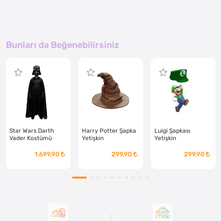
Bunları da Beğenebilirsiniz
Star Wars Darth
Harry Potter Şapka
Luigi Şapkası
Vader Kostümü
Yetişkin
Yetişkin
Yetişkin
1.699,90
299,90
299,90