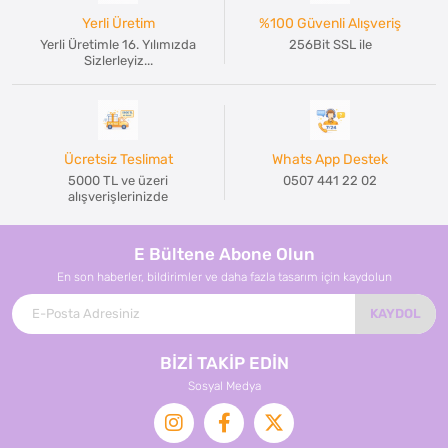
Yerli Üretim
%100 Güvenli Alışveriş
Yerli Üretimle 16. Yılımızda
256Bit SSL ile
Sizlerleyiz...
Ücretsiz Teslimat
Whats App Destek
5000 TL ve üzeri
0507 441 22 02
alışverişlerinizde
E Bültene Abone Olun
En son haberler, bildirimler ve daha fazla tasarım için kaydolun
KAYDOL
BİZİ TAKİP EDİN
Sosyal Medya