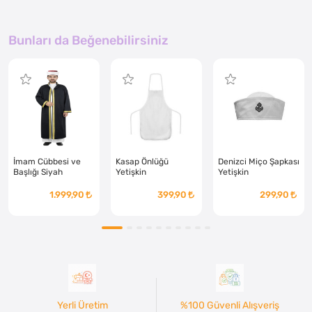
Bunları da Beğenebilirsiniz
İmam Cübbesi ve
Kasap Önlüğü
Denizci Miço Şapkası
Başlığı Siyah
Yetişkin
Yetişkin
Yetişkin
1.999,90
399,90
299,90
Yerli Üretim
%100 Güvenli Alışveriş