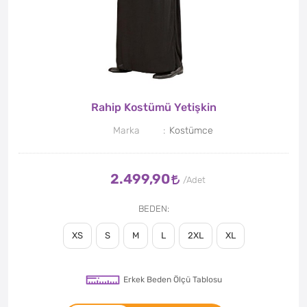
Rahip Kostümü Yetişkin
Marka
Kostümce
2.499,90
BEDEN
XS
S
M
L
2XL
XL
Erkek Beden Ölçü Tablosu