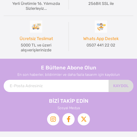
Yerli Üretimle 16. Yılımızda
256Bit SSL ile
Sizlerleyiz...
Ücretsiz Teslimat
Whats App Destek
5000 TL ve üzeri
0507 441 22 02
alışverişlerinizde
E Bültene Abone Olun
En son haberler, bildirimler ve daha fazla tasarım için kaydolun
KAYDOL
BİZİ TAKİP EDİN
Sosyal Medya