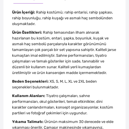
Ürün İçeriği:
Rahip kostümü; rahip entarisi, rahip şapkası,
rahip boyunluğu, rahip kuşağı ve asmalı haç sembolünden
oluşmaktadır.
Ürün Özellikleri:
Rahip temasından ilham alınarak
hazırlanan bu kostüm, entari, şapka, boyunluk, kuşak ve
asmalı haç sembolü parçalarıyla karakter görünümünü
tamamlayan çok parçalı bir set yapısına sahiptir. Kaliteli jarse
kumaştan imal edilmiştir. Sahne performansları, tiyatro
çalışmaları ve temalı gösteriler için sade, tanınabilir ve
düzenli bir kullanım sunar. Kaliteli yerli kumaşlardan
üretilmiştir ve ürün kanserojen madde içermemektedir.
Beden Seçenekleri:
XS, S, M, L, XL ve 2XL beden
seçenekleri bulunmaktadır.
Kullanım Alanları:
Tiyatro çalışmaları, sahne
performansları, okul gösterileri, temalı etkinlikler, dini
karakter canlandırmaları, konsept organizasyonlar, kostüm
partileri ve fotoğraf çekimleri için uygundur.
Yıkama Talimatı:
Ürünün maksimum 30 derecede ve elde
yıkanması önerilir. Çamaşır makinesinde yıkamayınız,