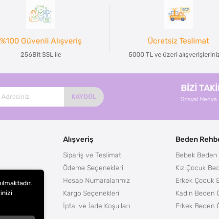
%100 Güvenli Alışveriş
Ücretsiz Teslimat
256Bit SSL ile
5000 TL ve üzeri alışverişlerin
BİZİ TAK
KAYDOL
Sosyal Medya
Alışveriş
Beden Rehbe
Sipariş ve Teslimat
Bebek Beden 
Ödeme Seçenekleri
Kız Çocuk Bed
Hesap Numaralarımız
Erkek Çocuk 
nılmaktadır.
Kargo Seçenekleri
Kadın Beden Ö
inizi
m
İptal ve İade Koşulları
Erkek Beden Ö