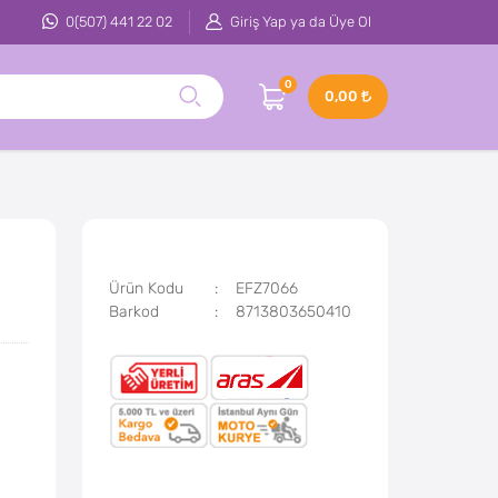
0(507) 441 22 02
Giriş Yap ya da Üye Ol
0
0,00
Ürün Kodu
EFZ7066
Barkod
8713803650410