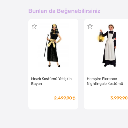
Bunları da Beğenebilirsiniz
Mısırlı Kostümü Yetişkin
Hemşire Florence
Bayan
Nightingale Kostümü
2.499,90
3.999,90