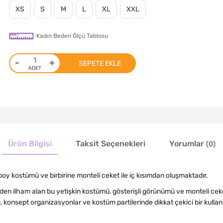
XS
S
M
L
XL
XXL
Kadın Beden Ölçü Tablosu
-
+
SEPETE EKLE
Ürün Bilgisi
Taksit Seçenekleri
Yorumlar
(0)
y kostümü ve birbirine monteli ceket ile iç kısımdan oluşmaktadır.
den ilham alan bu yetişkin kostümü, gösterişli görünümü ve monteli cek
, konsept organizasyonlar ve kostüm partilerinde dikkat çekici bir kullan