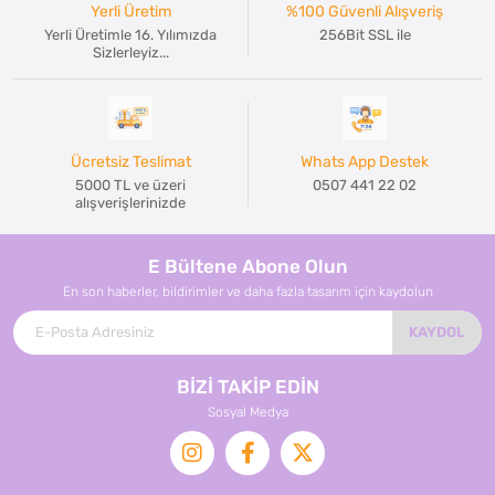
Yerli Üretim
%100 Güvenli Alışveriş
Yerli Üretimle 16. Yılımızda
256Bit SSL ile
Sizlerleyiz...
Ücretsiz Teslimat
Whats App Destek
5000 TL ve üzeri
0507 441 22 02
alışverişlerinizde
E Bültene Abone Olun
En son haberler, bildirimler ve daha fazla tasarım için kaydolun
KAYDOL
BİZİ TAKİP EDİN
Sosyal Medya