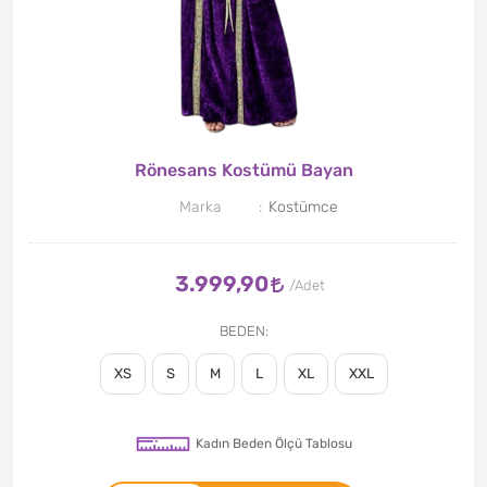
Rönesans Kostümü Bayan
Marka
Kostümce
3.999,90
BEDEN
XS
S
M
L
XL
XXL
Kadın Beden Ölçü Tablosu