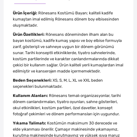
Ürün İçeriği:
Rönesans Kostümü Bayan; kaliteli kadife
kumaştan imal edilmiş Rönesans dönem boy elbisesinden
oluşmaktadır.
Ürün Özellikleri:
Rönesans döneminden ilham alan bu
bayan kostümü, kadife kumaş yapısı ve boy elbise formuyla
zarif, gösterişli ve sahneye uygun bir dönem görünümü
sunar. Tarihi konseptli etkinliklerde, tiyatro sahnelerinde,
kostüm partilerinde ve karakter canlandırmalarında dikkat
çekici bir kullanım sağlar. Ürün kaliteli yerli kumaşlardan imal
edilmiştir ve kanserojen madde içermemektedir.
Beden Seçenekleri:
XS, S, M, L, XL ve XXL beden
seçenekleri bulunmaktadır.
Kullanım Alanları:
Rönesans temalı organizasyonlar, tarihi
dönem canlandırmaları, tiyatro oyunları, sahne gösterileri,
okul etkinlikleri, kostüm partileri, özel davetler, konsept
fotoğraf çekimleri ve dönem performansları için uygundur.
Yıkama Talimatı:
Kostümün maksimum 30 derecede ve
elde yıkanması önerilir. Çamaşır makinesinde yıkamayınız,
kurutma makinesinde kurutmayınız ve yüksek ısıya maruz