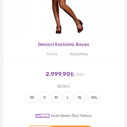
Denizci Kostümü Bayan
Marka
Kostümce
2.999,90
BEDEN
XS
S
M
L
XL
XXL
Kadın Beden Ölçü Tablosu