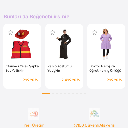
Bunları da Beğenebilirsiniz
İtfaiyeci Yelek Şapka
Rahip Kostümü
Doktor Hemşire
Set Yetişkin
Yetişkin
Öğretmen İş Önlüğü
Lila Bayan
999,90
2.499,90
999,90
Yerli Üretim
%100 Güvenli Alışveriş