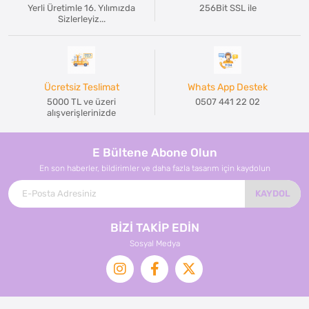
Yerli Üretimle 16. Yılımızda
256Bit SSL ile
Sizlerleyiz...
Ücretsiz Teslimat
Whats App Destek
5000 TL ve üzeri
0507 441 22 02
alışverişlerinizde
E Bültene Abone Olun
En son haberler, bildirimler ve daha fazla tasarım için kaydolun
KAYDOL
BİZİ TAKİP EDİN
Sosyal Medya