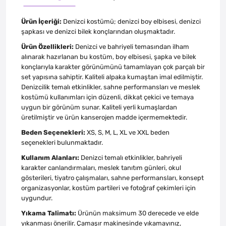
Ürün İçeriği:
Denizci kostümü; denizci boy elbisesi, denizci
şapkası ve denizci bilek konçlarından oluşmaktadır.
Ürün Özellikleri:
Denizci ve bahriyeli temasından ilham
alınarak hazırlanan bu kostüm, boy elbisesi, şapka ve bilek
konçlarıyla karakter görünümünü tamamlayan çok parçalı bir
set yapısına sahiptir. Kaliteli alpaka kumaştan imal edilmiştir.
Denizcilik temalı etkinlikler, sahne performansları ve meslek
kostümü kullanımları için düzenli, dikkat çekici ve temaya
uygun bir görünüm sunar. Kaliteli yerli kumaşlardan
üretilmiştir ve ürün kanserojen madde içermemektedir.
Beden Seçenekleri:
XS, S, M, L, XL ve XXL beden
seçenekleri bulunmaktadır.
Kullanım Alanları:
Denizci temalı etkinlikler, bahriyeli
karakter canlandırmaları, meslek tanıtım günleri, okul
gösterileri, tiyatro çalışmaları, sahne performansları, konsept
organizasyonlar, kostüm partileri ve fotoğraf çekimleri için
uygundur.
Yıkama Talimatı:
Ürünün maksimum 30 derecede ve elde
yıkanması önerilir. Çamaşır makinesinde yıkamayınız,