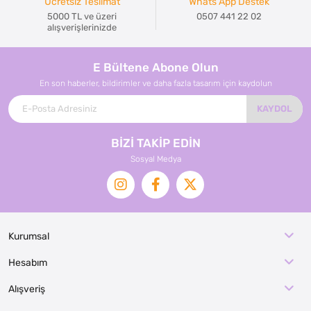
Ücretsiz Teslimat
Whats App Destek
5000 TL ve üzeri
0507 441 22 02
alışverişlerinizde
E Bültene Abone Olun
En son haberler, bildirimler ve daha fazla tasarım için kaydolun
KAYDOL
BİZİ TAKİP EDİN
Sosyal Medya
Kurumsal
Hesabım
Alışveriş