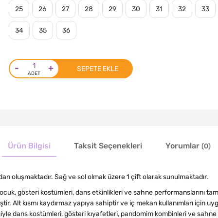
25
26
27
28
29
30
31
32
33
34
35
36
-
+
SEPETE EKLE
Ürün Bilgisi
Taksit Seçenekleri
Yorumlar
(0)
dan oluşmaktadır. Sağ ve sol olmak üzere 1 çift olarak sunulmaktadır.
ocuk, gösteri kostümleri, dans etkinlikleri ve sahne performanslarını ta
ir. Alt kısmı kaydırmaz yapıya sahiptir ve iç mekan kullanımları için uyg
le dans kostümleri, gösteri kıyafetleri, pandomim kombinleri ve sahne 