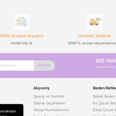
%100 Güvenli Alışveriş
Ücretsiz Teslimat
256Bit SSL ile
5000 TL ve üzeri alışverişlerin
BİZİ TAK
KAYDOL
Sosyal Medya
Alışveriş
Beden Rehbe
Sipariş ve Teslimat
Bebek Beden 
Ödeme Seçenekleri
Kız Çocuk Bed
Hesap Numaralarımız
Erkek Çocuk 
nılmaktadır.