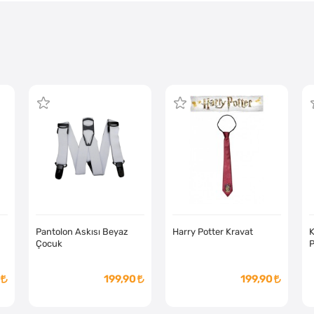
Pantolon Askısı Beyaz
Harry Potter Kravat
K
Çocuk
P
199,90
199,90