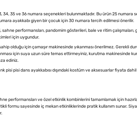
, 33, 34, 35 ve 36 numara seçenekleri bulunmaktadır. Bu ürün 25 numara s
ara ayakkabı giyen bir çocuk için 30 numara tercih edilmesi önerilir.
ri, sahne performansları, pandomim gösterileri, bale ve ritim çalışmaları,
ekimleri için uygundur.
ahip olduğu için çamaşır makinesinde yıkanması önerilmez. Gerekli du
orunması için suya uzun süre temas ettirmeyiniz, kurutma makinesinde k
za ediniz.
renk pisi pisi dans ayakkabısı dışındaki kostüm ve aksesuarlar fiyata dahil
sahne performansları ve özel etkinlik kombinlerini tamamlamak için hazır
ikli formu sayesinde iç mekan etkinliklerinde pratik kullanım sunar. Siya
r.