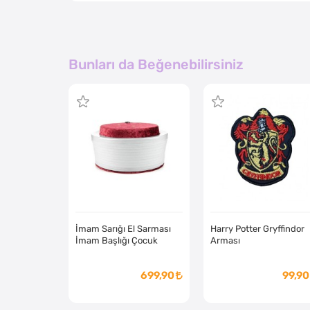
Bunları da Beğenebilirsiniz
İmam Sarığı El Sarması
Harry Potter Gryffindor
İmam Başlığı Çocuk
Arması
699,90
99,90