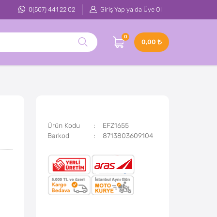
0(507) 441 22 02
Giriş Yap ya da Üye Ol
0
0,00
Ürün Kodu
EFZ1655
Barkod
8713803609104