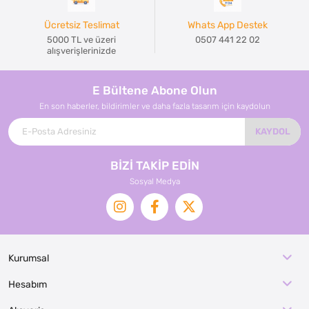
Ücretsiz Teslimat
Whats App Destek
5000 TL ve üzeri
0507 441 22 02
alışverişlerinizde
E Bültene Abone Olun
En son haberler, bildirimler ve daha fazla tasarım için kaydolun
KAYDOL
BİZİ TAKİP EDİN
Sosyal Medya
Kurumsal
Hesabım