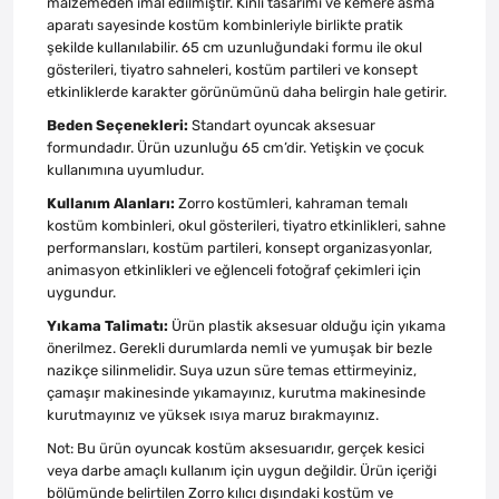
malzemeden imal edilmiştir. Kınlı tasarımı ve kemere asma
aparatı sayesinde kostüm kombinleriyle birlikte pratik
şekilde kullanılabilir. 65 cm uzunluğundaki formu ile okul
gösterileri, tiyatro sahneleri, kostüm partileri ve konsept
etkinliklerde karakter görünümünü daha belirgin hale getirir.
Beden Seçenekleri:
Standart oyuncak aksesuar
formundadır. Ürün uzunluğu 65 cm’dir. Yetişkin ve çocuk
kullanımına uyumludur.
Kullanım Alanları:
Zorro kostümleri, kahraman temalı
kostüm kombinleri, okul gösterileri, tiyatro etkinlikleri, sahne
performansları, kostüm partileri, konsept organizasyonlar,
animasyon etkinlikleri ve eğlenceli fotoğraf çekimleri için
uygundur.
Yıkama Talimatı:
Ürün plastik aksesuar olduğu için yıkama
önerilmez. Gerekli durumlarda nemli ve yumuşak bir bezle
nazikçe silinmelidir. Suya uzun süre temas ettirmeyiniz,
çamaşır makinesinde yıkamayınız, kurutma makinesinde
kurutmayınız ve yüksek ısıya maruz bırakmayınız.
Not: Bu ürün oyuncak kostüm aksesuarıdır, gerçek kesici
veya darbe amaçlı kullanım için uygun değildir. Ürün içeriği
bölümünde belirtilen Zorro kılıcı dışındaki kostüm ve