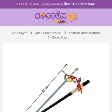
5000 TL ve üzeri siparişlerinizde
ÜCRETSİZ TESLİMAT
Ana Sayfa
Çocuk Kostümleri
Kostüm Aksesuarları
Zorro Kılıcı