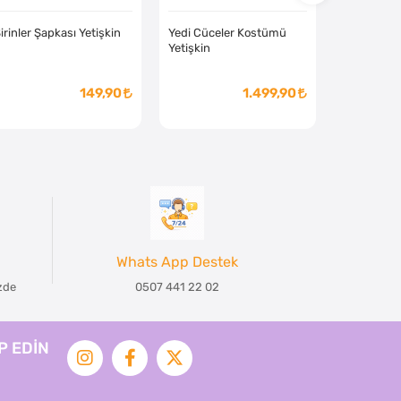
irinler Şapkası Yetişkin
Yedi Cüceler Kostümü
Yetişkin
149,90
1.499,90
Whats App Destek
izde
0507 441 22 02
İP EDİN