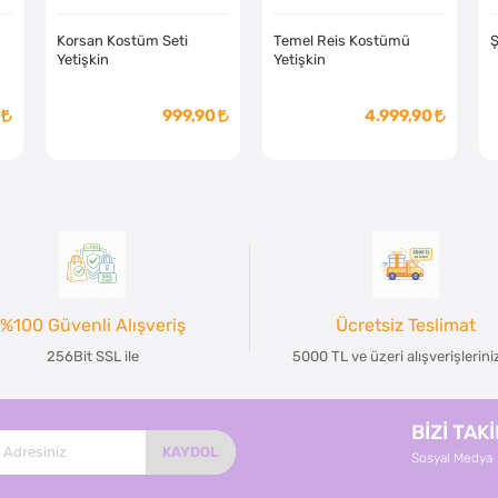
Korsan Kostüm Seti
Temel Reis Kostümü
Ş
Yetişkin
Yetişkin
999,90
4.999,90
%100 Güvenli Alışveriş
Ücretsiz Teslimat
256Bit SSL ile
5000 TL ve üzeri alışverişlerin
BİZİ TAK
KAYDOL
Sosyal Medya