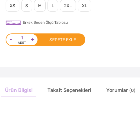
XS
S
M
L
2XL
XL
Erkek Beden Ölçü Tablosu
-
+
SEPETE EKLE
Ürün Bilgisi
Taksit Seçenekleri
Yorumlar
(0)