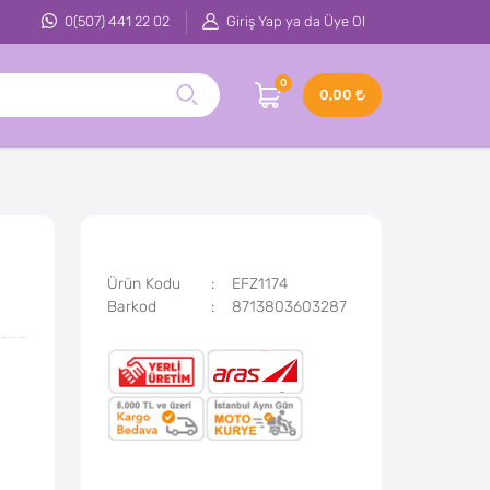
0(507) 441 22 02
Giriş Yap ya da Üye Ol
0
0,00
Ürün Kodu
EFZ1174
Barkod
8713803603287