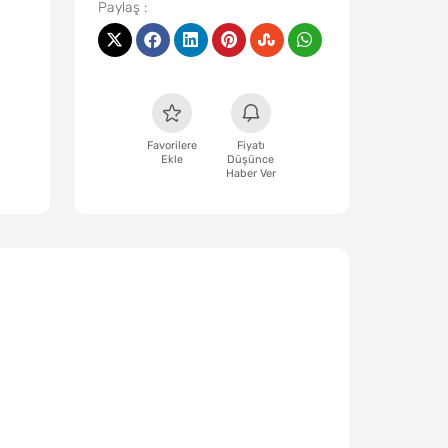
Favorilere
Fiyatı
Ekle
Düşünce
Haber Ver