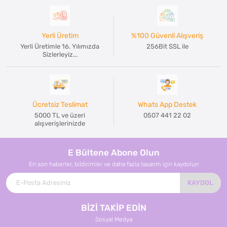
Yerli Üretim
%100 Güvenli Alışveriş
Yerli Üretimle 16. Yılımızda
256Bit SSL ile
Sizlerleyiz...
Ücretsiz Teslimat
Whats App Destek
5000 TL ve üzeri
0507 441 22 02
alışverişlerinizde
E Bültene Abone Olun
En son haberler, bildirimler ve daha fazla tasarım için kaydolun
KAYDOL
BİZİ TAKİP EDİN
Sosyal Medya