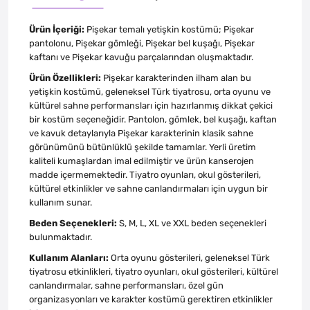
Ürün İçeriği:
Pişekar temalı yetişkin kostümü; Pişekar
pantolonu, Pişekar gömleği, Pişekar bel kuşağı, Pişekar
kaftanı ve Pişekar kavuğu parçalarından oluşmaktadır.
Ürün Özellikleri:
Pişekar karakterinden ilham alan bu
yetişkin kostümü, geleneksel Türk tiyatrosu, orta oyunu ve
kültürel sahne performansları için hazırlanmış dikkat çekici
bir kostüm seçeneğidir. Pantolon, gömlek, bel kuşağı, kaftan
ve kavuk detaylarıyla Pişekar karakterinin klasik sahne
görünümünü bütünlüklü şekilde tamamlar. Yerli üretim
kaliteli kumaşlardan imal edilmiştir ve ürün kanserojen
madde içermemektedir. Tiyatro oyunları, okul gösterileri,
kültürel etkinlikler ve sahne canlandırmaları için uygun bir
kullanım sunar.
Beden Seçenekleri:
S, M, L, XL ve XXL beden seçenekleri
bulunmaktadır.
Kullanım Alanları:
Orta oyunu gösterileri, geleneksel Türk
tiyatrosu etkinlikleri, tiyatro oyunları, okul gösterileri, kültürel
canlandırmalar, sahne performansları, özel gün
organizasyonları ve karakter kostümü gerektiren etkinlikler