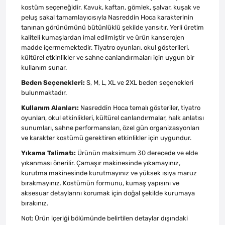
kostüm seçeneğidir. Kavuk, kaftan, gömlek, şalvar, kuşak ve
peluş sakal tamamlayıcısıyla Nasreddin Hoca karakterinin
tanınan görünümünü bütünlüklü şekilde yansıtır. Yerli üretim
kaliteli kumaşlardan imal edilmiştir ve ürün kanserojen
madde içermemektedir. Tiyatro oyunları, okul gösterileri,
kültürel etkinlikler ve sahne canlandırmaları için uygun bir
kullanım sunar.
Beden Seçenekleri:
S, M, L, XL ve 2XL beden seçenekleri
bulunmaktadır.
Kullanım Alanları:
Nasreddin Hoca temalı gösteriler, tiyatro
oyunları, okul etkinlikleri, kültürel canlandırmalar, halk anlatısı
sunumları, sahne performansları, özel gün organizasyonları
ve karakter kostümü gerektiren etkinlikler için uygundur.
Yıkama Talimatı:
Ürünün maksimum 30 derecede ve elde
yıkanması önerilir. Çamaşır makinesinde yıkamayınız,
kurutma makinesinde kurutmayınız ve yüksek ısıya maruz
bırakmayınız. Kostümün formunu, kumaş yapısını ve
aksesuar detaylarını korumak için doğal şekilde kurumaya
bırakınız.
Not: Ürün içeriği bölümünde belirtilen detaylar dışındaki