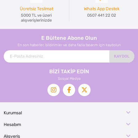
Ücretsiz Teslimat
Whats App Destek
5000 TL ve üzeri
0507 441 22 02
alışverişlerinizde
E Bültene Abone Olun
En son haberler, bildirimler ve daha fazla tasarım için kaydolun
KAYDOL
BİZİ TAKİP EDİN
Sosyal Medya
Kurumsal
Hesabım
Alışveriş