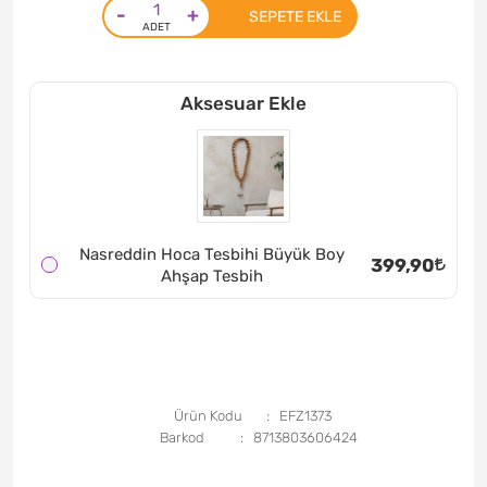
-
+
SEPETE EKLE
Aksesuar Ekle
Nasreddin Hoca Tesbihi Büyük Boy
399,90
Ahşap Tesbih
Ürün Kodu
EFZ1373
Barkod
8713803606424