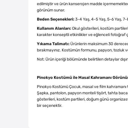
edilmiştir ve ürün kanserojen madde içermemektedir.
görünüm sunar.
Beden Seçenekleri:
3-4 Yaş, 4-5 Yaş, 5-6 Yaş, 7-
Kullanım Alanları:
Okul gösterileri, kostüm partile
karakter konseptli etkinlikler ve eğlenceli fotoğraf 
Yıkama Talimatı:
Ürünlerin maksimum 30 derecede
bırakmayınız. Kostümün formunu, papyon, tozluk ve
Not: Ürün içeriği bölümünde belirtilen detaylar dışın
Pinokyo Kostümü ile Masal Kahramanı Görün
Pinokyo Kostümü Çocuk, masal ve film kahramanı tem
Şapka, pantolon, papyon monteli tişört, tahta baca
gösterileri, kostüm partileri, doğum günü organizasy
bir seçenektir.