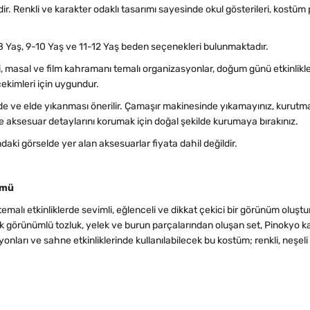
 Renkli ve karakter odaklı tasarımı sayesinde okul gösterileri, kostüm par
8 Yaş, 9-10 Yaş ve 11-12 Yaş beden seçenekleri bulunmaktadır.
ri, masal ve film kahramanı temalı organizasyonlar, doğum günü etkinlikler
çekimleri için uygundur.
 ve elde yıkanması önerilir. Çamaşır makinesinde yıkamayınız, kurutm
 aksesuar detaylarını korumak için doğal şekilde kurumaya bırakınız.
daki görselde yer alan aksesuarlar fiyata dahil değildir.
ümü
alı etkinliklerde sevimli, eğlenceli ve dikkat çekici bir görünüm oluşt
k görünümlü tozluk, yelek ve burun parçalarından oluşan set, Pinokyo kar
onları ve sahne etkinliklerinde kullanılabilecek bu kostüm; renkli, neşeli