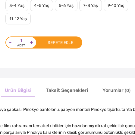
3-4 Yaş
4-5 Yaş
5-6 Yaş
7-8 Yaş
9-10 Yaş
11-12 Yaş
-
+
SEPETE EKLE
Ürün Bilgisi
Taksit Seçenekleri
Yorumlar
(0)
yo şapkası, Pinokyo pantolonu, papyon monteli Pinokyo tişörtü, tahta 
film kahramanı temalı etkinlikler için hazırlanmış dikkat çekici bir ço
n parçalarıyla Pinokyo karakterinin klasik görünümünü bütünlüklü şekild