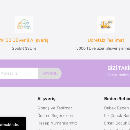
%100 Güvenli Alışveriş
Ücretsiz Teslimat
256Bit SSL ile
5000 TL ve üzeri alışverişlerin
BİZİ TAK
KAYDOL
Sosyal Medya
Alışveriş
Beden Rehbe
Sipariş ve Teslimat
Bebek Beden 
Ödeme Seçenekleri
Kız Çocuk Bed
Hesap Numaralarımız
Erkek Çocuk 
nılmaktadır.