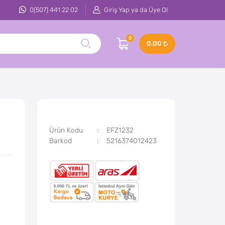
0(507) 441 22 02
Giriş Yap ya da Üye Ol
0
0,00
Ürün Kodu
EFZ1232
Barkod
5216374012423