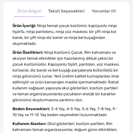
Ürün Bilgisi
Taksit Seçenekleri
Yorumlar
(0)
Ürün İçeriği:
Ninja temalı çocuk kostümü; kapüşonlu ninja
tişörtü, ninja pantolonu, ninja yüz maskesi, bir çift ninja kol
bandı, bir çift ninja diz bandı ve ninja bel kuşağından
oluşmaktadır.
Ürün Özellikleri:
Ninja Kostümü Çocuk, film kahramanı ve
aksiyon temalı etkinlikler için hazırlanmış dikkat çekici bir
çocuk kostümüdür. Kapüşonlu tişört, pantolon, yüz maskesi,
kol bandı, diz bandı ve bel kuşağı parçalarıyla bütünlüklü bir
ninja görünümü sunar. Yerli üretim kaliteli kumaşlardan imal
edilmiştir ve ürün kanserojen madde içermemektedir. Rahat
kullanım sağlayan yapısıyla okul gösterileri, kostüm partileri
ve temalı organizasyonlarda çocukların enerjik bir karakter
görünümü oluşturmasına yardımcı olur.
Beden Seçenekleri:
3-4 Yaş, 4-5 Yaş, 5-6 Yaş, 7-8 Yaş, 9-
10 Yaş ve 11-12 Yaş beden seçenekleri bulunmaktadır.
Kullanım Alanları:
Okul gösterileri, kostüm partileri, film
kahramanı temalı organizasyonlar, doğum günü etkinlikleri,