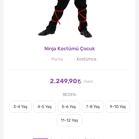
Ninja Kostümü Çocuk
Marka
Kostümce
2.249,90
BEDEN
3-4 Yaş
4-5 Yaş
5-6 Yaş
7-8 Yaş
9-10 Yaş
11-12 Yaş