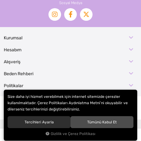
Sosyal Medya
Kurumsal
Hesabım
Alışveriş
Beden Rehberi
Politikalar
Size daha iyi hizmet verebilmek için internet sitemizde çerezler
kullanılmaktadır. Çerez Politikaları Aydınlatma Metni’ni okuyabilir ve
dilerseniz tercihlerinizi değiştirebilirsiniz.
© 2026
EFE KOSTÜM İMALAT / KOSTÜMCE
. Tüm hakları saklıdır.
Tercihleri Ayarla
Tümünü Kabul Et
®
Hipotenüs
Yeni Nesil E-Ticaret Sistemleri ile Hazırlanmıştır.
Gizlilik ve Çerez Politikası
0