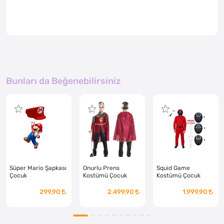
Bunları da Beğenebilirsiniz
Süper Mario Şapkası
Onurlu Prens
Squid Game
Çocuk
Kostümü Çocuk
Kostümü Çocuk
299,90
2.499,90
1.999,90