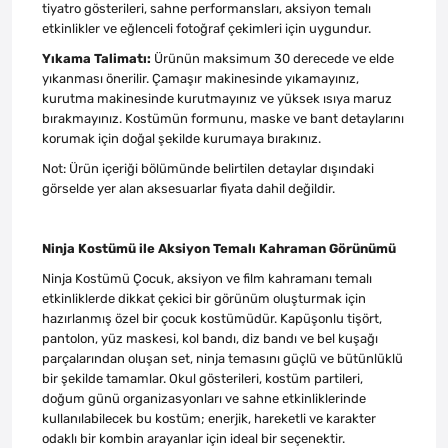
tiyatro gösterileri, sahne performansları, aksiyon temalı
etkinlikler ve eğlenceli fotoğraf çekimleri için uygundur.
Yıkama Talimatı:
Ürünün maksimum 30 derecede ve elde
yıkanması önerilir. Çamaşır makinesinde yıkamayınız,
kurutma makinesinde kurutmayınız ve yüksek ısıya maruz
bırakmayınız. Kostümün formunu, maske ve bant detaylarını
korumak için doğal şekilde kurumaya bırakınız.
Not: Ürün içeriği bölümünde belirtilen detaylar dışındaki
görselde yer alan aksesuarlar fiyata dahil değildir.
Ninja Kostümü ile Aksiyon Temalı Kahraman Görünümü
Ninja Kostümü Çocuk, aksiyon ve film kahramanı temalı
etkinliklerde dikkat çekici bir görünüm oluşturmak için
hazırlanmış özel bir çocuk kostümüdür. Kapüşonlu tişört,
pantolon, yüz maskesi, kol bandı, diz bandı ve bel kuşağı
parçalarından oluşan set, ninja temasını güçlü ve bütünlüklü
bir şekilde tamamlar. Okul gösterileri, kostüm partileri,
doğum günü organizasyonları ve sahne etkinliklerinde
kullanılabilecek bu kostüm; enerjik, hareketli ve karakter
odaklı bir kombin arayanlar için ideal bir seçenektir.