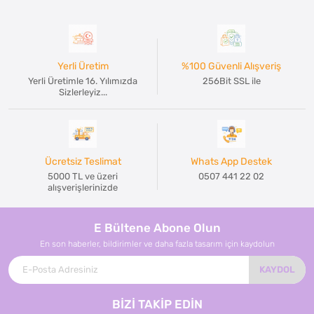
Yerli Üretim
%100 Güvenli Alışveriş
Yerli Üretimle 16. Yılımızda
256Bit SSL ile
Sizlerleyiz...
Ücretsiz Teslimat
Whats App Destek
5000 TL ve üzeri
0507 441 22 02
alışverişlerinizde
E Bültene Abone Olun
En son haberler, bildirimler ve daha fazla tasarım için kaydolun
KAYDOL
BİZİ TAKİP EDİN