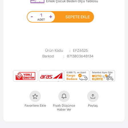
Erkek Çocuk Beden Ölçü Tablosu
-
+
SEPETE EKLE
Ürün Kodu
EFZ6525
Barkod
8713803648134
Favorilere Ekle
Fiyatı Düşünce
Paylaş
Haber Ver