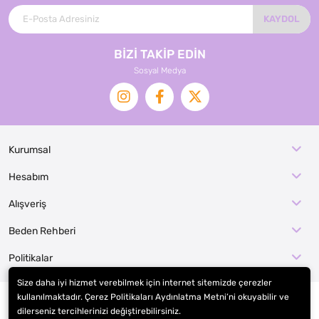
KAYDOL
BİZİ TAKİP EDİN
Sosyal Medya
Kurumsal
Hesabım
Alışveriş
Beden Rehberi
Politikalar
Size daha iyi hizmet verebilmek için internet sitemizde çerezler
kullanılmaktadır. Çerez Politikaları Aydınlatma Metni’ni okuyabilir ve
dilerseniz tercihlerinizi değiştirebilirsiniz.
© 2026
EFE KOSTÜM İMALAT / KOSTÜMCE
. Tüm hakları saklıdır.