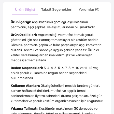
Ürün Bilgisi
Taksit Seçenekleri
Yorumlar
(0)
Ürün İçeriği:
Aşçı kostümü gömleği, aşçı kostümü
pantolonu, aşçı şapkası ve aşçı fularından oluşmaktadır.
Ürün Özellikleri:
Aşçı mesleği ve mutfak temalı çocuk
gösterileri için hazırlanmış tamamlayıcı bir kostüm setidir.
Gömlek, pantolon, şapka ve fular parçalarıyla aşçı karakterini
düzenli, sevimli ve sahneye uygun şekilde yansıtır. Ürünler
kaliteli yerli kumaşlardan imal edilmiştir ve kanserojen
madde içermemektedir.
Beden Seçenekleri:
3-4, 4-5, 5-6, 7-8, 9-10 ve 11-12 yaş
erkek çocuk kullanımına uygun beden seçenekleri
bulunmaktadır.
Kullanım Alanları:
Okul gösterileri, meslek tanıtım günleri,
kariyer haftası etkinlikleri, mutfak ve aşçılık temalı
canlandırmalar, tiyatro sahneleri, drama çalışmaları, özel gün
kutlamaları ve çocuk kostüm organizasyonları için uygundur.
Yıkama Talimatı:
Kostümün maksimum 30 derecede ve
elde yıkanması önerilir. Ağartıcı kullanılmamalı, kurutma