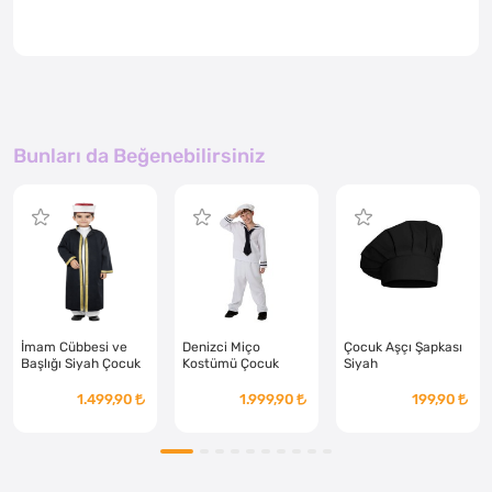
Bunları da Beğenebilirsiniz
İmam Cübbesi ve
Denizci Miço
Çocuk Aşçı Şapkası
Başlığı Siyah Çocuk
Kostümü Çocuk
Siyah
1.499,90
1.999,90
199,90