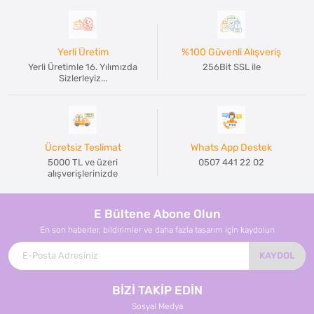
Yerli Üretim
%100 Güvenli Alışveriş
Yerli Üretimle 16. Yılımızda
256Bit SSL ile
Sizlerleyiz...
Ücretsiz Teslimat
Whats App Destek
5000 TL ve üzeri
0507 441 22 02
alışverişlerinizde
E Bültene Abone Olun
En son haberler, bildirimler ve daha fazla tasarım için kaydolun
KAYDOL
BİZİ TAKİP EDİN
Sosyal Medya