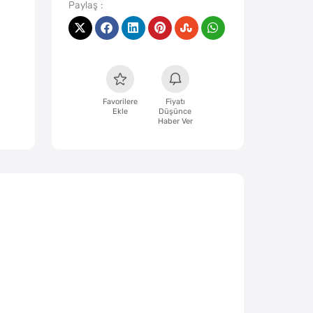
Favorilere
Fiyatı
Ekle
Düşünce
Haber Ver