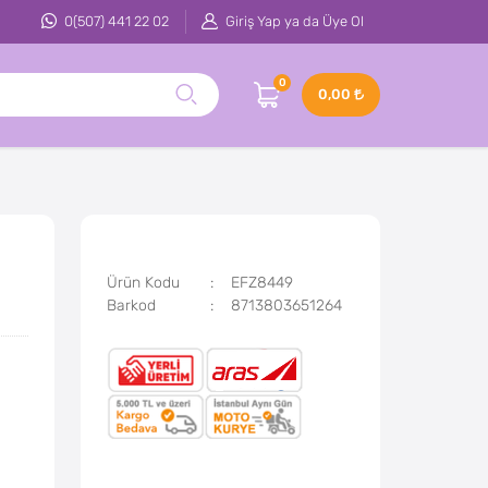
0(507) 441 22 02
Giriş Yap ya da Üye Ol
0
0,00
Ürün Kodu
EFZ8449
Barkod
8713803651264