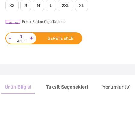
XS
S
M
L
2XL
XL
Erkek Beden Ölçü Tablosu
-
+
SEPETE EKLE
Ürün Bilgisi
Taksit Seçenekleri
Yorumlar
(0)