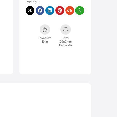
Favorilere
Fiyatı
Ekle
Düşünce
Haber Ver