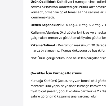
Ürün Özellikleri:
Kaliteli yerli kumaştan imal edilm
sevimli bir hayvan karakteri görünümü kazanmasına y
konsepti, orman ve gölet temalı sahne çalışmaları i
içermemektedir.
Beden Seçenekleri:
3-4 Yaş, 4-5 Yaş, 5-6 Yaş, 7-
Kullanım Alanları:
Okul gösterileri, kreş ve anaokul
çalışmaları, orman ve gölet temalı tiyatro gösteril
Yıkama Talimatı:
Kostümün maksimum 30 derecede 
maruz bırakmayınız. Kumaş dokusunu ve başlık form
Not: Ürün içeriği bölümünde belirtilen parçalar dışın
Çocuklar İçin Kurbağa Kostümü
Kurbağa Kostümü Çocuk, hayvan temalı okul gösterile
monteli tulum yapısı sayesinde kurbağa karakterini b
tiyatro çalışmaları, çocuk kostüm partileri ve 23 Ni
sahne görünümü kazanmasına yardımcı olur.