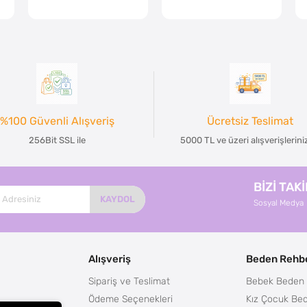
%100 Güvenli Alışveriş
Ücretsiz Teslimat
256Bit SSL ile
5000 TL ve üzeri alışverişlerin
BİZİ TAK
KAYDOL
Sosyal Medya
Alışveriş
Beden Rehbe
Sipariş ve Teslimat
Bebek Beden 
Ödeme Seçenekleri
Kız Çocuk Bed