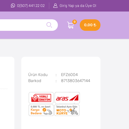
0(507) 441 22 02
Giriş Yap ya da Üye Ol
0
0,00
Ürün Kodu
EFZ6004
Barkod
8713803647144