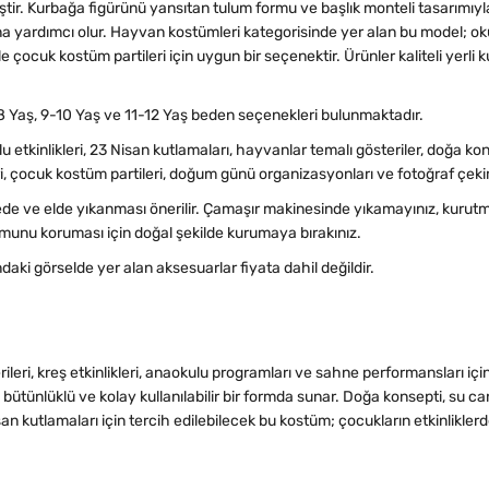
iştir. Kurbağa figürünü yansıtan tulum formu ve başlık monteli tasarımıyl
ardımcı olur. Hayvan kostümleri kategorisinde yer alan bu model; okul gös
le çocuk kostüm partileri için uygun bir seçenektir. Ürünler kaliteli yer
8 Yaş, 9-10 Yaş ve 11-12 Yaş beden seçenekleri bulunmaktadır.
u etkinlikleri, 23 Nisan kutlamaları, hayvanlar temalı gösteriler, doğa kons
eri, çocuk kostüm partileri, doğum günü organizasyonları ve fotoğraf çeki
ve elde yıkanması önerilir. Çamaşır makinesinde yıkamayınız, kurutm
unu koruması için doğal şekilde kurumaya bırakınız.
daki görselde yer alan aksesuarlar fiyata dahil değildir.
ri, kreş etkinlikleri, anaokulu programları ve sahne performansları içi
ütünlüklü ve kolay kullanılabilir bir formda sunar. Doğa konsepti, su canl
san kutlamaları için tercih edilebilecek bu kostüm; çocukların etkinlikler