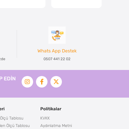
Whats App Destek
izde
0507 441 22 02
İP EDİN
ri
Politikalar
Ölçü Tablosu
KVKK
en Ölçü Tablosu
Aydınlatma Metni