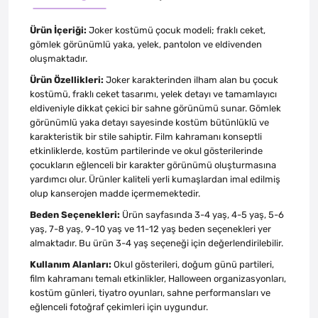
Ürün İçeriği:
Joker kostümü çocuk modeli; fraklı ceket,
gömlek görünümlü yaka, yelek, pantolon ve eldivenden
oluşmaktadır.
Ürün Özellikleri:
Joker karakterinden ilham alan bu çocuk
kostümü, fraklı ceket tasarımı, yelek detayı ve tamamlayıcı
eldiveniyle dikkat çekici bir sahne görünümü sunar. Gömlek
görünümlü yaka detayı sayesinde kostüm bütünlüklü ve
karakteristik bir stile sahiptir. Film kahramanı konseptli
etkinliklerde, kostüm partilerinde ve okul gösterilerinde
çocukların eğlenceli bir karakter görünümü oluşturmasına
yardımcı olur. Ürünler kaliteli yerli kumaşlardan imal edilmiş
olup kanserojen madde içermemektedir.
Beden Seçenekleri:
Ürün sayfasında 3-4 yaş, 4-5 yaş, 5-6
yaş, 7-8 yaş, 9-10 yaş ve 11-12 yaş beden seçenekleri yer
almaktadır. Bu ürün 3-4 yaş seçeneği için değerlendirilebilir.
Kullanım Alanları:
Okul gösterileri, doğum günü partileri,
film kahramanı temalı etkinlikler, Halloween organizasyonları,
kostüm günleri, tiyatro oyunları, sahne performansları ve
eğlenceli fotoğraf çekimleri için uygundur.