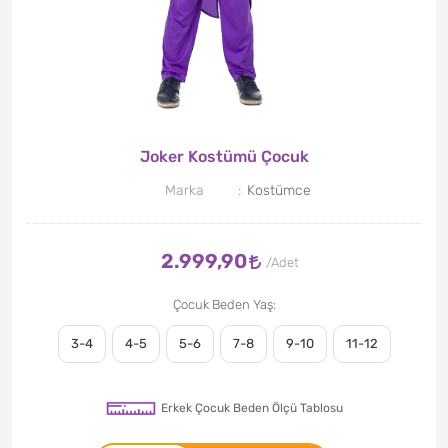
Joker Kostümü Çocuk
Marka
Kostümce
2.999,90
Çocuk Beden Yaş
3-4
4-5
5-6
7-8
9-10
11-12
Erkek Çocuk Beden Ölçü Tablosu