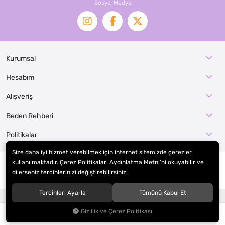
Sosyal Medya
Kurumsal
Hesabım
Alışveriş
Beden Rehberi
Politikalar
Size daha iyi hizmet verebilmek için internet sitemizde çerezler
kullanılmaktadır. Çerez Politikaları Aydınlatma Metni’ni okuyabilir ve
dilerseniz tercihlerinizi değiştirebilirsiniz.
© 2026
EFE KOSTÜM İMALAT / KOSTÜMCE
. Tüm hakları saklıdır.
Tercihleri Ayarla
Tümünü Kabul Et
®
Hipotenüs
Yeni Nesil E-Ticaret Sistemleri ile Hazırlanmıştır.
Gizlilik ve Çerez Politikası
0