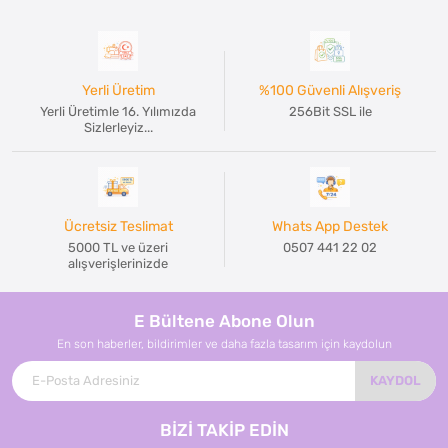
Yerli Üretim
%100 Güvenli Alışveriş
Yerli Üretimle 16. Yılımızda
256Bit SSL ile
Sizlerleyiz...
Ücretsiz Teslimat
Whats App Destek
5000 TL ve üzeri
0507 441 22 02
alışverişlerinizde
E Bültene Abone Olun
En son haberler, bildirimler ve daha fazla tasarım için kaydolun
KAYDOL
BİZİ TAKİP EDİN