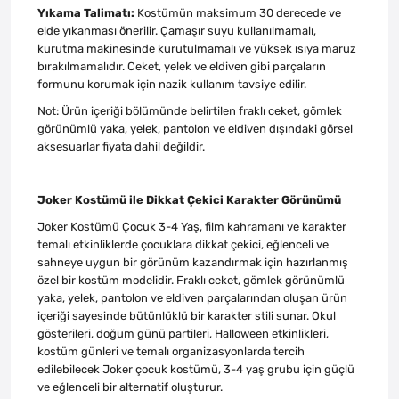
Yıkama Talimatı:
Kostümün maksimum 30 derecede ve
elde yıkanması önerilir. Çamaşır suyu kullanılmamalı,
kurutma makinesinde kurutulmamalı ve yüksek ısıya maruz
bırakılmamalıdır. Ceket, yelek ve eldiven gibi parçaların
formunu korumak için nazik kullanım tavsiye edilir.
Not: Ürün içeriği bölümünde belirtilen fraklı ceket, gömlek
görünümlü yaka, yelek, pantolon ve eldiven dışındaki görsel
aksesuarlar fiyata dahil değildir.
Joker Kostümü ile Dikkat Çekici Karakter Görünümü
Joker Kostümü Çocuk 3-4 Yaş, film kahramanı ve karakter
temalı etkinliklerde çocuklara dikkat çekici, eğlenceli ve
sahneye uygun bir görünüm kazandırmak için hazırlanmış
özel bir kostüm modelidir. Fraklı ceket, gömlek görünümlü
yaka, yelek, pantolon ve eldiven parçalarından oluşan ürün
içeriği sayesinde bütünlüklü bir karakter stili sunar. Okul
gösterileri, doğum günü partileri, Halloween etkinlikleri,
kostüm günleri ve temalı organizasyonlarda tercih
edilebilecek Joker çocuk kostümü, 3-4 yaş grubu için güçlü
ve eğlenceli bir alternatif oluşturur.