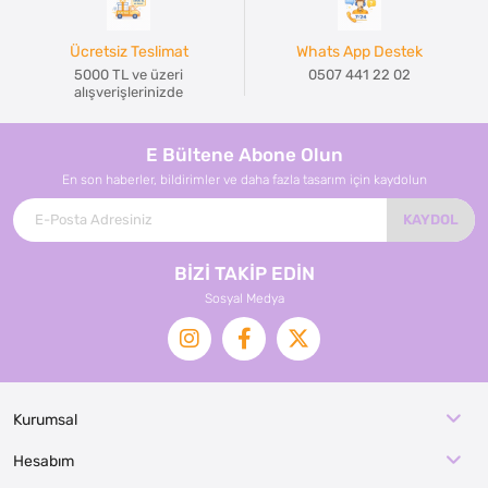
Ücretsiz Teslimat
Whats App Destek
5000 TL ve üzeri
0507 441 22 02
alışverişlerinizde
E Bültene Abone Olun
En son haberler, bildirimler ve daha fazla tasarım için kaydolun
KAYDOL
BİZİ TAKİP EDİN
Sosyal Medya
Kurumsal
Hesabım