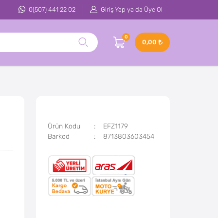
0(507) 441 22 02
Giriş Yap ya da Üye Ol
0
0,00
Ürün Kodu
EFZ1179
Barkod
8713803603454