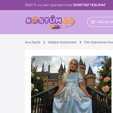
5000 TL ve üzeri siparişlerinizde
ÜCRETSİZ TESLİMAT
ÜRÜNLER
Ana Sayfa
Yetişkin Kostümleri
Film Kahramanı Ko