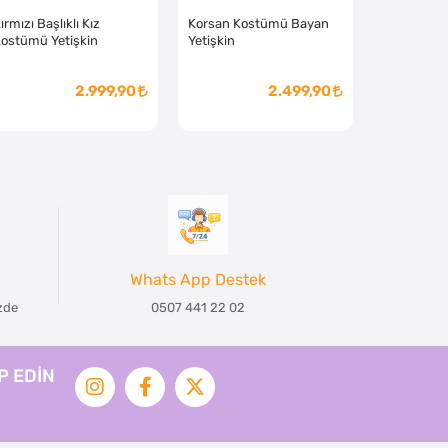
ırmızı Başlıklı Kız
Korsan Kostümü Bayan
ostümü Yetişkin
Yetişkin
2.999,90
2.499,90
Whats App Destek
izde
0507 441 22 02
İP EDİN