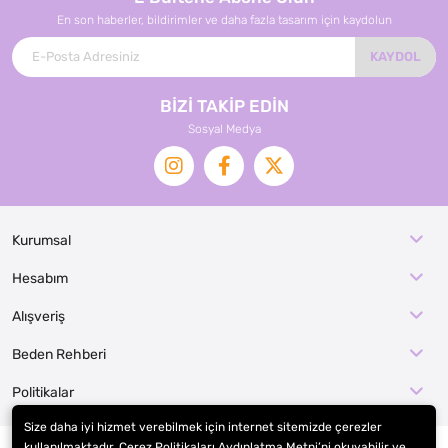
En son haberler, bildirimler ve daha fazla tasarım için kaydolun
KAYDOL
BİZİ TAKİP EDİN
Sosyal Medya
Kurumsal
Hesabım
Alışveriş
Beden Rehberi
Politikalar
Size daha iyi hizmet verebilmek için internet sitemizde çerezler
kullanılmaktadır. Çerez Politikaları Aydınlatma Metni’ni okuyabilir ve