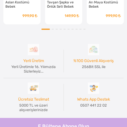
Aslan Kostümü
Tavşan Şapka ve
Arı Maya Kostümü
Bebek
Önlük Seti Bebek
Bebek
999,90
149,90
999,90
Yerli Üretim
%100 Güvenli Alışveriş
Yerli Üretimle 16. Yılımızda
256Bit SSL ile
Sizlerleyiz...
Ücretsiz Teslimat
Whats App Destek
5000 TL ve üzeri
0507 441 22 02
alışverişlerinizde
E Bültene Abone Olun