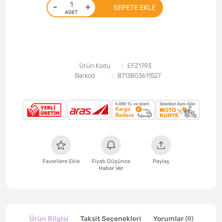
-
+
SEPETE EKLE
Ürün Kodu
EFZ1793
Barkod
8713803611527
Favorilere Ekle
Fiyatı Düşünce
Paylaş
Haber Ver
Ürün Bilgisi
Taksit Seçenekleri
Yorumlar
(0)