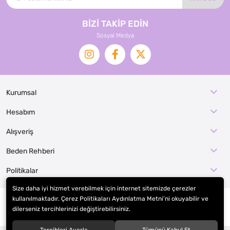
BİZİ TAKİP EDİN
Sosyal Medya
Kurumsal
Hesabım
Alışveriş
Beden Rehberi
Politikalar
Size daha iyi hizmet verebilmek için internet sitemizde çerezler
kullanılmaktadır. Çerez Politikaları Aydınlatma Metni’ni okuyabilir ve
dilerseniz tercihlerinizi değiştirebilirsiniz.
© 2026
EFE KOSTÜM İMALAT / KOSTÜMCE
. Tüm hakları saklıdır.