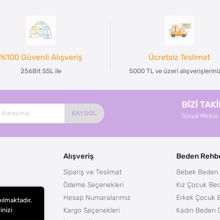
%100 Güvenli Alışveriş
Ücretsiz Teslimat
256Bit SSL ile
5000 TL ve üzeri alışverişlerin
BİZİ TAK
KAYDOL
Sosyal Medya
Alışveriş
Beden Rehbe
Sipariş ve Teslimat
Bebek Beden 
Ödeme Seçenekleri
Kız Çocuk Bed
Hesap Numaralarımız
Erkek Çocuk 
nılmaktadır.
Kargo Seçenekleri
Kadın Beden Ö
inizi