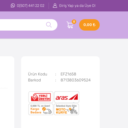
0(507) 441 22 02
Giriş Yap ya da Üye Ol
0
0,00
Ürün Kodu
EFZ1658
Barkod
8713803609524