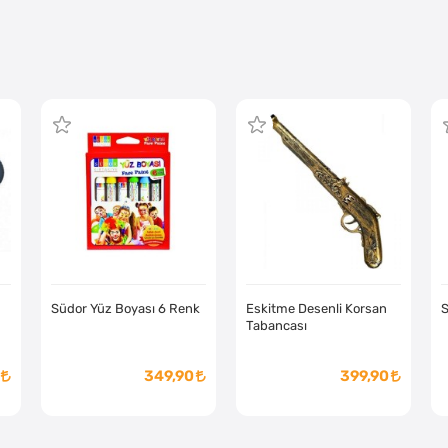
Südor Yüz Boyası 6 Renk
Eskitme Desenli Korsan
S
Tabancası
349,90
399,90