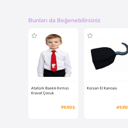
Bunları da Beğenebilirsiniz
Atatürk Baskılı Kırmızı
Korsan El Kancası
Kravat Çocuk
99,90
49,90