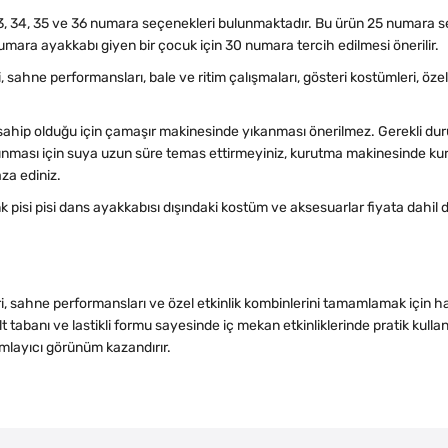
, 33, 34, 35 ve 36 numara seçenekleri bulunmaktadır. Bu ürün 25 numara s
ara ayakkabı giyen bir çocuk için 30 numara tercih edilmesi önerilir.
i, sahne performansları, bale ve ritim çalışmaları, gösteri kostümleri, özel 
ahip olduğu için çamaşır makinesinde yıkanması önerilmez. Gerekli du
orunması için suya uzun süre temas ettirmeyiniz, kurutma makinesinde k
za ediniz.
enk pisi pisi dans ayakkabısı dışındaki kostüm ve aksesuarlar fiyata dahil 
eri, sahne performansları ve özel etkinlik kombinlerini tamamlamak için 
 tabanı ve lastikli formu sayesinde iç mekan etkinliklerinde pratik kulla
amlayıcı görünüm kazandırır.