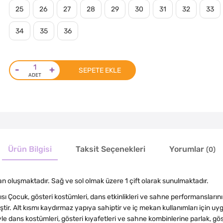
25
26
27
28
29
30
31
32
33
34
35
36
-
+
SEPETE EKLE
Ürün Bilgisi
Taksit Seçenekleri
Yorumlar
(0)
dan oluşmaktadır. Sağ ve sol olmak üzere 1 çift olarak sunulmaktadır.
sı Çocuk, gösteri kostümleri, dans etkinlikleri ve sahne performansların
ir. Alt kısmı kaydırmaz yapıya sahiptir ve iç mekan kullanımları için uyg
e dans kostümleri, gösteri kıyafetleri ve sahne kombinlerine parlak, gös