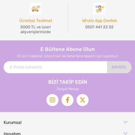
Ücretsiz Teslimat
Whats App Destek
5000 TL ve üzeri
0507 441 22 02
alışverişlerinizde
E Bültene Abone Olun
En son haberler, bildirimler ve daha fazla tasarım için kaydolun
KAYDOL
BİZİ TAKİP EDİN
Sosyal Medya
Kurumsal
Hesabım