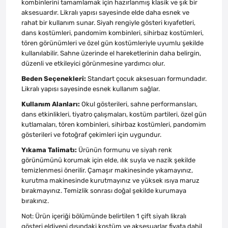
kombinlerini tamamlamak için hazırlanmış klasik ve şık bir
aksesuardır. Likralı yapısı sayesinde elde daha esnek ve
rahat bir kullanım sunar. Siyah rengiyle gösteri kıyafetleri,
dans kostümleri, pandomim kombinleri, sihirbaz kostümleri,
tören görünümleri ve özel gün kostümleriyle uyumlu şekilde
kullanılabilir. Sahne üzerinde el hareketlerinin daha belirgin,
düzenli ve etkileyici görünmesine yardımcı olur.
Beden Seçenekleri:
Standart çocuk aksesuarı formundadır.
Likralı yapısı sayesinde esnek kullanım sağlar.
Kullanım Alanları:
Okul gösterileri, sahne performansları,
dans etkinlikleri, tiyatro çalışmaları, kostüm partileri, özel gün
kutlamaları, tören kombinleri, sihirbaz kostümleri, pandomim
gösterileri ve fotoğraf çekimleri için uygundur.
Yıkama Talimatı:
Ürünün formunu ve siyah renk
görünümünü korumak için elde, ılık suyla ve nazik şekilde
temizlenmesi önerilir. Çamaşır makinesinde yıkamayınız,
kurutma makinesinde kurutmayınız ve yüksek ısıya maruz
bırakmayınız. Temizlik sonrası doğal şekilde kurumaya
bırakınız.
Not: Ürün içeriği bölümünde belirtilen 1 çift siyah likralı
gösteri eldiveni dışındaki kostüm ve aksesuarlar fiyata dahil