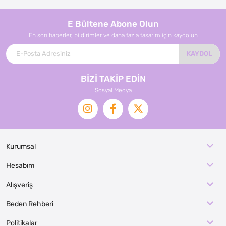
E Bültene Abone Olun
En son haberler, bildirimler ve daha fazla tasarım için kaydolun
KAYDOL
BİZİ TAKİP EDİN
Sosyal Medya
Kurumsal
Hesabım
Alışveriş
Beden Rehberi
Politikalar