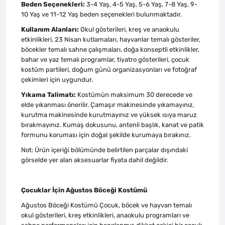
Beden Seçenekleri:
3-4 Yaş, 4-5 Yaş, 5-6 Yaş, 7-8 Yaş, 9-
10 Yaş ve 11-12 Yaş beden seçenekleri bulunmaktadır.
Kullanım Alanları:
Okul gösterileri, kreş ve anaokulu
etkinlikleri, 23 Nisan kutlamaları, hayvanlar temalı gösteriler,
böcekler temalı sahne çalışmaları, doğa konseptli etkinlikler,
bahar ve yaz temalı programlar, tiyatro gösterileri, çocuk
kostüm partileri, doğum günü organizasyonları ve fotoğraf
çekimleri için uygundur.
Yıkama Talimatı:
Kostümün maksimum 30 derecede ve
elde yıkanması önerilir. Çamaşır makinesinde yıkamayınız,
kurutma makinesinde kurutmayınız ve yüksek ısıya maruz
bırakmayınız. Kumaş dokusunu, antenli başlık, kanat ve patik
formunu koruması için doğal şekilde kurumaya bırakınız.
Not: Ürün içeriği bölümünde belirtilen parçalar dışındaki
görselde yer alan aksesuarlar fiyata dahil değildir.
Çocuklar İçin Ağustos Böceği Kostümü
Ağustos Böceği Kostümü Çocuk, böcek ve hayvan temalı
okul gösterileri, kreş etkinlikleri, anaokulu programları ve