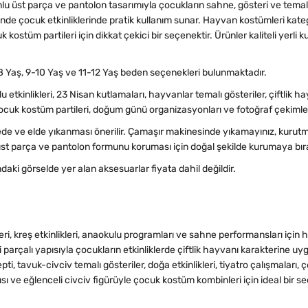
u üst parça ve pantolon tasarımıyla çocukların sahne, gösteri ve temalı 
nde çocuk etkinliklerinde pratik kullanım sunar. Hayvan kostümleri kategor
k kostüm partileri için dikkat çekici bir seçenektir. Ürünler kaliteli yer
8 Yaş, 9-10 Yaş ve 11-12 Yaş beden seçenekleri bulunmaktadır.
u etkinlikleri, 23 Nisan kutlamaları, hayvanlar temalı gösteriler, çiftlik ha
 çocuk kostüm partileri, doğum günü organizasyonları ve fotoğraf çekimle
ve elde yıkanması önerilir. Çamaşır makinesinde yıkamayınız, kurutm
t parça ve pantolon formunu koruması için doğal şekilde kurumaya bıra
daki görselde yer alan aksesuarlar fiyata dahil değildir.
i, kreş etkinlikleri, anaokulu programları ve sahne performansları için 
parçalı yapısıyla çocukların etkinliklerde çiftlik hayvanı karakterine uy
i, tavuk-civciv temalı gösteriler, doğa etkinlikleri, tiyatro çalışmaları, 
 ve eğlenceli civciv figürüyle çocuk kostüm kombinleri için ideal bir se