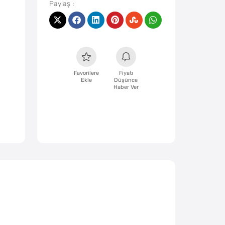
Favorilere
Fiyatı
Ekle
Düşünce
Haber Ver