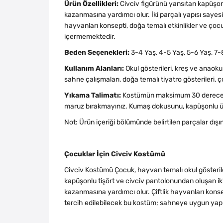
Ürün Özellikleri:
Civciv figürünü yansıtan kapüşonl
kazanmasına yardımcı olur. İki parçalı yapısı sayesi
hayvanları konsepti, doğa temalı etkinlikler ve çocu
içermemektedir.
Beden Seçenekleri:
3-4 Yaş, 4-5 Yaş, 5-6 Yaş, 7-
Kullanım Alanları:
Okul gösterileri, kreş ve anaokul
sahne çalışmaları, doğa temalı tiyatro gösterileri,
Yıkama Talimatı:
Kostümün maksimum 30 derecede 
maruz bırakmayınız. Kumaş dokusunu, kapüşonlu üs
Not: Ürün içeriği bölümünde belirtilen parçalar dışın
Çocuklar İçin Civciv Kostümü
Civciv Kostümü Çocuk, hayvan temalı okul gösteriler
kapüşonlu tişört ve civciv pantolonundan oluşan iki 
kazanmasına yardımcı olur. Çiftlik hayvanları konsept
tercih edilebilecek bu kostüm; sahneye uygun yapısı