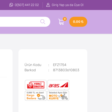
0(507) 441 22 02
Giriş Yap ya da Üye Ol
0
0,00
Ürün Kodu
EFZ1754
Barkod
8713803610803