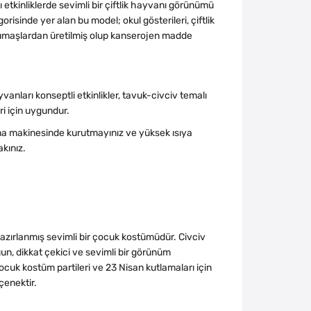
etkinliklerde sevimli bir çiftlik hayvanı görünümü
isinde yer alan bu model; okul gösterileri, çiftlik
li kumaşlardan üretilmiş olup kanserojen madde
yvanları konseptli etkinlikler, tavuk-civciv temalı
ri için uygundur.
a makinesinde kurutmayınız ve yüksek ısıya
kınız.
hazırlanmış sevimli bir çocuk kostümüdür. Civciv
gun, dikkat çekici ve sevimli bir görünüm
çocuk kostüm partileri ve 23 Nisan kutlamaları için
çenektir.