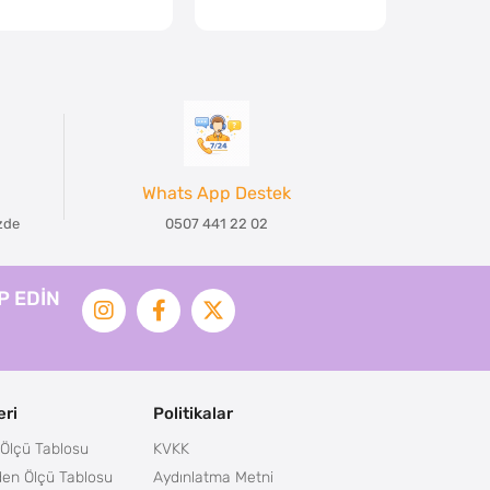
Whats App Destek
izde
0507 441 22 02
İP EDİN
ri
Politikalar
Ölçü Tablosu
KVKK
en Ölçü Tablosu
Aydınlatma Metni