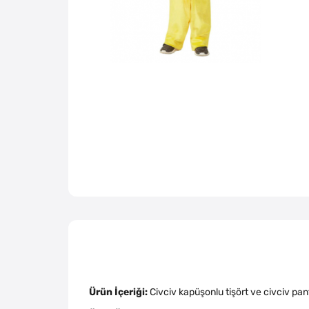
Ürün İçeriği:
Civciv kapüşonlu tişört ve civciv pa