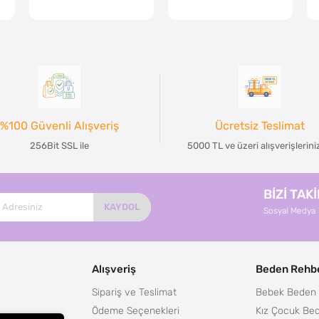
%100 Güvenli Alışveriş
Ücretsiz Teslimat
256Bit SSL ile
5000 TL ve üzeri alışverişlerin
BİZİ TAK
KAYDOL
Sosyal Medya
Alışveriş
Beden Rehbe
Sipariş ve Teslimat
Bebek Beden 
Ödeme Seçenekleri
Kız Çocuk Bed