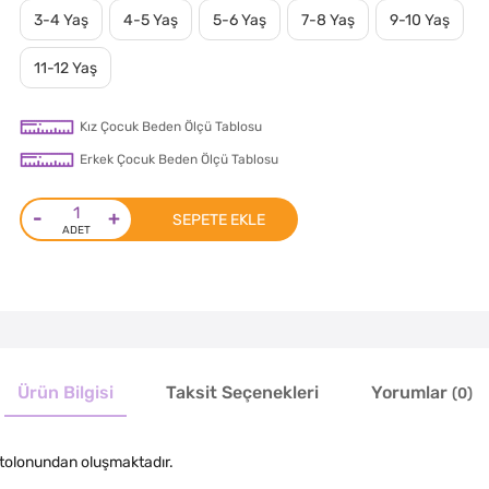
3-4 Yaş
4-5 Yaş
5-6 Yaş
7-8 Yaş
9-10 Yaş
11-12 Yaş
Kız Çocuk Beden Ölçü Tablosu
Erkek Çocuk Beden Ölçü Tablosu
-
+
SEPETE EKLE
Ürün Bilgisi
Taksit Seçenekleri
Yorumlar
(0)
ntolonundan oluşmaktadır.