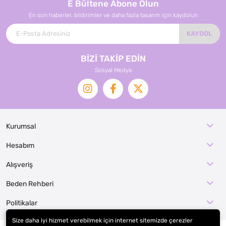
E Bültene Abone Olun
En son haberler, bildirimler ve daha fazla tasarım için kaydolun
KAYDOL
BİZİ TAKİP EDİN
Sosyal Medya
Kurumsal
Hesabım
Alışveriş
Beden Rehberi
Politikalar
Size daha iyi hizmet verebilmek için internet sitemizde çerezler