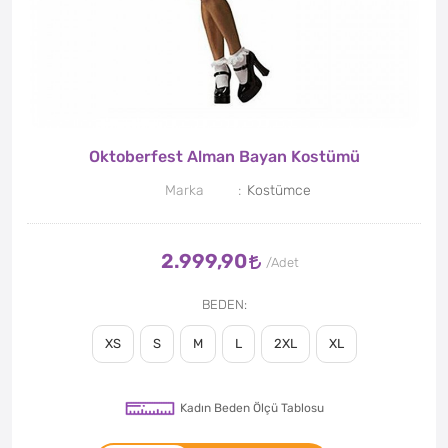
Oktoberfest Alman Bayan Kostümü
Marka
Kostümce
2.999,90
BEDEN
XS
S
M
L
2XL
XL
Kadın Beden Ölçü Tablosu