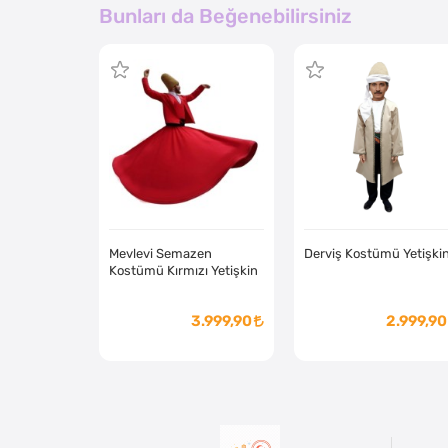
Bunları da Beğenebilirsiniz
Mevlevi Semazen
Derviş Kostümü Yetişki
Kostümü Kırmızı Yetişkin
3.999,90
2.999,90