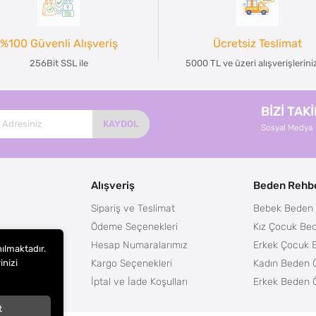
%100 Güvenli Alışveriş
Ücretsiz Teslimat
256Bit SSL ile
5000 TL ve üzeri alışverişlerin
BİZİ TAK
KAYDOL
Sosyal Medya
Alışveriş
Beden Rehbe
Sipariş ve Teslimat
Bebek Beden 
Ödeme Seçenekleri
Kız Çocuk Bed
Hesap Numaralarımız
Erkek Çocuk 
nılmaktadır.
Kargo Seçenekleri
Kadın Beden Ö
inizi
m
İptal ve İade Koşulları
Erkek Beden Ö
t