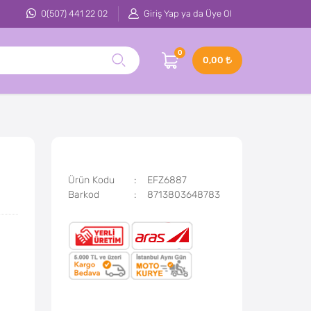
0(507) 441 22 02
Giriş Yap ya da Üye Ol
0
0,00
Ürün Kodu
EFZ6887
Barkod
8713803648783