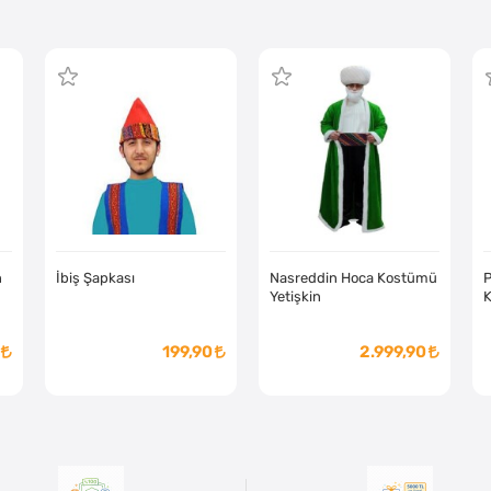
n
İbiş Şapkası
Nasreddin Hoca Kostümü
P
Yetişkin
K
199,90
2.999,90