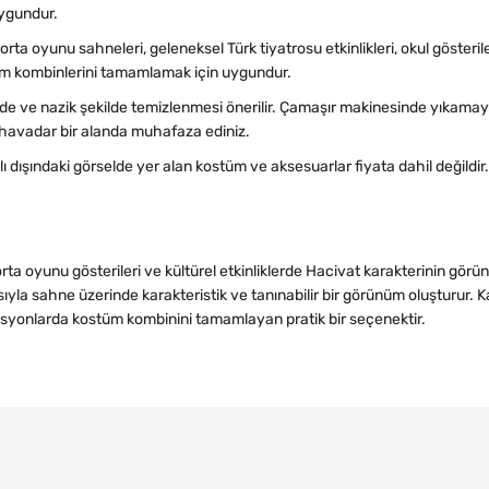
uygundur.
rta oyunu sahneleri, geleneksel Türk tiyatrosu etkinlikleri, okul gösterile
tüm kombinlerini tamamlamak için uygundur.
e ve nazik şekilde temizlenmesi önerilir. Çamaşır makinesinde yıkama
 havadar bir alanda muhafaza ediniz.
ı dışındaki görselde yer alan kostüm ve aksesuarlar fiyata dahil değildir.
 orta oyunu gösterileri ve kültürel etkinliklerde Hacivat karakterinin g
yla sahne üzerinde karakteristik ve tanınabilir bir görünüm oluşturur. K
izasyonlarda kostüm kombinini tamamlayan pratik bir seçenektir.