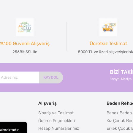
%100 Güvenli Alışveriş
Ücretsiz Teslimat
256Bit SSL ile
5000 TL ve üzeri alışverişlerin
BİZİ TAK
KAYDOL
Sosyal Medya
Alışveriş
Beden Rehbe
Sipariş ve Teslimat
Bebek Beden 
Ödeme Seçenekleri
Kız Çocuk Bed
Hesap Numaralarımız
Erkek Çocuk 
nılmaktadır.