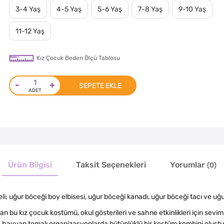
3-4 Yaş
4-5 Yaş
5-6 Yaş
7-8 Yaş
9-10 Yaş
11-12 Yaş
Kız Çocuk Beden Ölçü Tablosu
-
+
SEPETE EKLE
Ürün Bilgisi
Taksit Seçenekleri
Yorumlar
(0)
; uğur böceği boy elbisesi, uğur böceği kanadı, uğur böceği tacı ve uğ
 bu kız çocuk kostümü, okul gösterileri ve sahne etkinlikleri için sevim
ve hayvan temalı organizasyonlarda bütünlüklü bir kostüm kombini oluşt