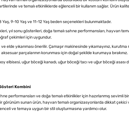
ilerinde ve temalı etkinliklerde eğlenceli bir kullanım sağlar. Ürün kalit
8 Yaş, 9-10 Yaş ve 11-12 Yaş beden seçenekleri bulunmaktadır.
ikleri, yıl sonu gösterileri, doğa temalı sahne performansları, hayvan tema
oğraf çekimleri için uygundur.
 elde yıkanması önerilir. Çamaşır makinesinde yıkamayınız, kurutma 
aksesuar parçalarının korunması için doğal şekilde kurumaya bırakınız.
boy elbisesi, uğur böceği kanadı, uğur böceği tacı ve uğur böceği asası 
Gösteri Kombini
ahne performansları ve doğa temalı etkinlikler için hazırlanmış sevimli 
 bir görünüm sunan ürün, hayvan temalı organizasyonlarda dikkat çekici ve
enceli ve temaya uygun bir stil oluşturmasına yardımcı olur.