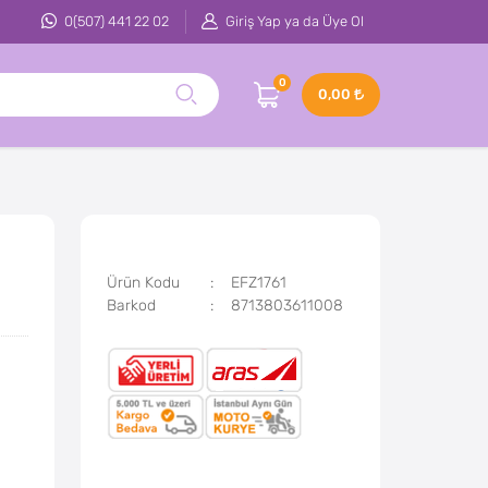
0(507) 441 22 02
Giriş Yap ya da Üye Ol
0
0,00
Ürün Kodu
EFZ1761
Barkod
8713803611008