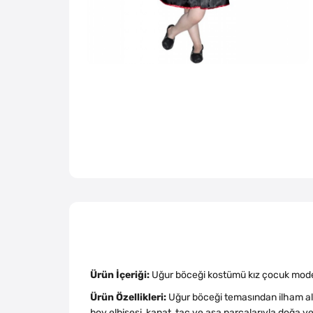
Ürün İçeriği:
Uğur böceği kostümü kız çocuk modeli
Ürün Özellikleri:
Uğur böceği temasından ilham alan
boy elbisesi, kanat, taç ve asa parçalarıyla doğa 