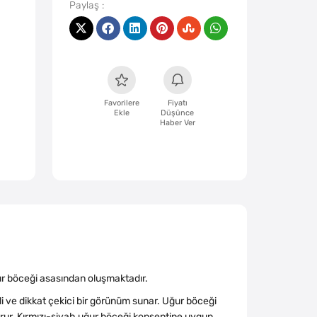
Favorilere
Fiyatı
Ekle
Düşünce
Haber Ver
ur böceği asasından oluşmaktadır.
li ve dikkat çekici bir görünüm sunar. Uğur böceği
urur. Kırmızı-siyah uğur böceği konseptine uygun