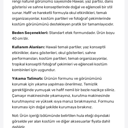
rengi naturel görünümü sayesinde Hawaii, yaz partisi, dans
gösterisi ve sahne konseptlerinde doğal ve eğlenceli bir stil
sunar. Hafif ve hareketli formuyla okul etkinlikleri, temalı
organizasyonlar, kostüm partileri ve fotoğraf çekimlerinde
kostüm görünümünü destekleyen pratik bir tamamlayıcıdır.
Beden Seçenekleri:
Standart etek formundadır. Ürün boyu
40 cm’dir.
Kullanım Alanları:
Hawaii temalı partiler, yaz konseptli
etkinlikler, dans gösterileri, okul gösterileri, sahne
performansları, kostüm partileri, temalı organizasyonlar,
tropikal konseptli fotoğraf çekimleri ve eğlenceli kostüm
kombinleri için uygundur.
Yıkama Talimatı:
Ürünün formunu ve görünümünü
korumak için yıkama yapılması önerilmez. Temizlik
gerektiğinde yumuşak ve hafif nemli bir bezle nazikçe siliniz.
Çamaşır makinesinde yıkamayınız, kurutma makinesinde
kurutmayınız ve yüksek ısıya maruz bırakmayınız. Formunu
koruması için doğal şekilde kurumaya bırakınız.
Not: Ürün içeriği bölümünde belirtilen hula eteği dışındaki
görselde yer alan kostüm ve diğer aksesuarlar fiyata dahil
değildir.