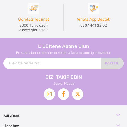
Ücretsiz Teslimat
Whats App Destek
5000 TL ve üzeri
0507 441 22 02
alışverişlerinizde
E Bültene Abone Olun
En son haberler, bildirimler ve daha fazla tasarım için kaydolun
KAYDOL
BİZİ TAKİP EDİN
Sosyal Medya
Kurumsal
Hesabım