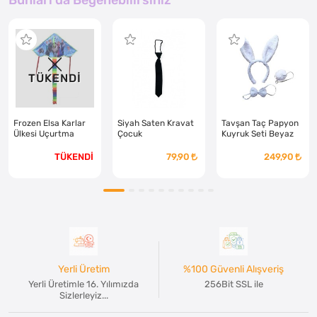
TÜKENDİ
Frozen Elsa Karlar
Siyah Saten Kravat
Tavşan Taç Papyon
Ülkesi Uçurtma
Çocuk
Kuyruk Seti Beyaz
TÜKENDİ
79,90
249,90
Yerli Üretim
%100 Güvenli Alışveriş
Yerli Üretimle 16. Yılımızda
256Bit SSL ile
Sizlerleyiz...