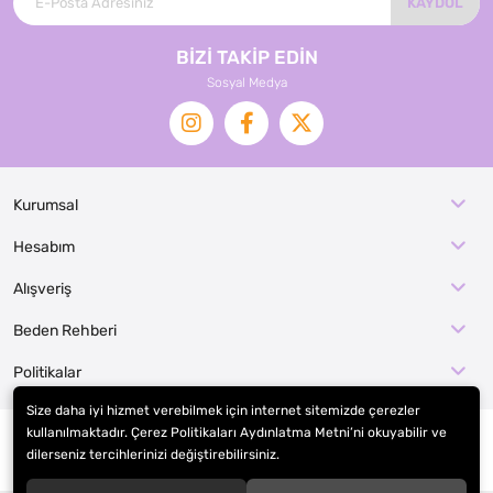
KAYDOL
BİZİ TAKİP EDİN
Sosyal Medya
Kurumsal
Hesabım
Alışveriş
Beden Rehberi
Politikalar
Size daha iyi hizmet verebilmek için internet sitemizde çerezler
kullanılmaktadır. Çerez Politikaları Aydınlatma Metni’ni okuyabilir ve
dilerseniz tercihlerinizi değiştirebilirsiniz.
© 2026
EFE KOSTÜM İMALAT / KOSTÜMCE
. Tüm hakları saklıdır.