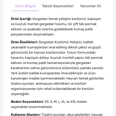
Ürün Bilgisi
Taksit Seçenekleri
Yorumlar
(0)
Ürün İçeriği:
Gergedan temalı yetişkin kostümü; kapüşon
ve kuyruk monteli gergedan tulumu, bir çift tek parmak
eldiven ve ayakkabı üzerine giyilebilecek kumaş patik
parçalarından oluşmaktadır.
Ürün Özellikleri:
Gergedan Kostümü Yetişkin, kaliteli
yıkanabilir kumaşlardan imal edilmiş dikkat çekici ve güçlü
görünümlü bir hayvan kostümüdür. Tulum formundaki
tasarımı, kapüşon detayı, kuyruk monteli yapısı, tek parmak
eldiven ve kumaş patik tamamlayıcılarıyla gergedan
karakterinin sahne görünümünü bütünlüklü şekilde yansıtır.
Yerli üretim kaliteli kumaşlardan imal edilmiştir ve ürün
kanserojen madde içermemektedir. Hayvan temalı gösteriler,
tiyatro oyunları, animasyon etkinlikleri ve kostüm
organizasyonları için rahat kullanılabilecek bir kostüm
seçeneğidir.
Beden Seçenekleri:
XS, S, M, L, XL ve XXL beden
seçenekleri bulunmaktadır.
Kullanım Alanları:
Tiyatro oyunları, okul gösterileri, hayvan