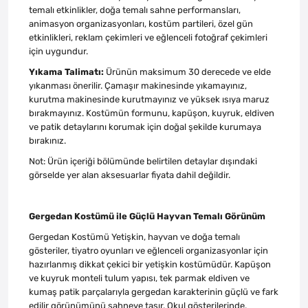
temalı etkinlikler, doğa temalı sahne performansları,
animasyon organizasyonları, kostüm partileri, özel gün
etkinlikleri, reklam çekimleri ve eğlenceli fotoğraf çekimleri
için uygundur.
Yıkama Talimatı:
Ürünün maksimum 30 derecede ve elde
yıkanması önerilir. Çamaşır makinesinde yıkamayınız,
kurutma makinesinde kurutmayınız ve yüksek ısıya maruz
bırakmayınız. Kostümün formunu, kapüşon, kuyruk, eldiven
ve patik detaylarını korumak için doğal şekilde kurumaya
bırakınız.
Not: Ürün içeriği bölümünde belirtilen detaylar dışındaki
görselde yer alan aksesuarlar fiyata dahil değildir.
Gergedan Kostümü ile Güçlü Hayvan Temalı Görünüm
Gergedan Kostümü Yetişkin, hayvan ve doğa temalı
gösteriler, tiyatro oyunları ve eğlenceli organizasyonlar için
hazırlanmış dikkat çekici bir yetişkin kostümüdür. Kapüşon
ve kuyruk monteli tulum yapısı, tek parmak eldiven ve
kumaş patik parçalarıyla gergedan karakterinin güçlü ve fark
edilir görünümünü sahneye taşır. Okul gösterilerinde,