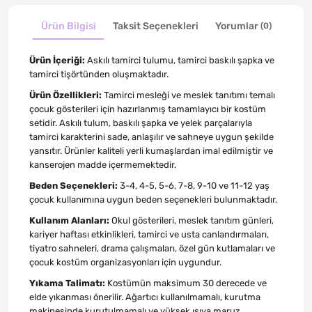
Ürün Bilgisi
Taksit Seçenekleri
Yorumlar
(0)
Ürün İçeriği:
Askılı tamirci tulumu, tamirci baskılı şapka ve
tamirci tişörtünden oluşmaktadır.
Ürün Özellikleri:
Tamirci mesleği ve meslek tanıtımı temalı
çocuk gösterileri için hazırlanmış tamamlayıcı bir kostüm
setidir. Askılı tulum, baskılı şapka ve yelek parçalarıyla
tamirci karakterini sade, anlaşılır ve sahneye uygun şekilde
yansıtır. Ürünler kaliteli yerli kumaşlardan imal edilmiştir ve
kanserojen madde içermemektedir.
Beden Seçenekleri:
3-4, 4-5, 5-6, 7-8, 9-10 ve 11-12 yaş
çocuk kullanımına uygun beden seçenekleri bulunmaktadır.
Kullanım Alanları:
Okul gösterileri, meslek tanıtım günleri,
kariyer haftası etkinlikleri, tamirci ve usta canlandırmaları,
tiyatro sahneleri, drama çalışmaları, özel gün kutlamaları ve
çocuk kostüm organizasyonları için uygundur.
Yıkama Talimatı:
Kostümün maksimum 30 derecede ve
elde yıkanması önerilir. Ağartıcı kullanılmamalı, kurutma
makinesinde kurutulmamalı ve yüksek ısıya maruz