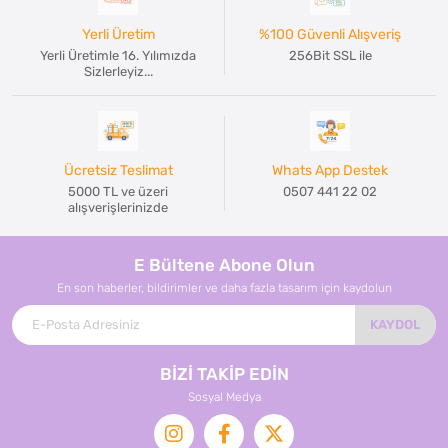
Yerli Üretim
%100 Güvenli Alışveriş
Yerli Üretimle 16. Yılımızda
256Bit SSL ile
Sizlerleyiz...
Ücretsiz Teslimat
Whats App Destek
5000 TL ve üzeri
0507 441 22 02
alışverişlerinizde
E Bültene Abone Olun
En son haberler, bildirimler ve daha fazla tasarım için kaydolun
KAYDOL
BİZİ TAKİP EDİN
Sosyal Medya