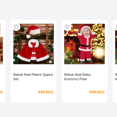
Bebek Noel Pelerin Şapka
Bebek Noel Baba
B
Set
Kostümü Polar
K
499,90
999,90