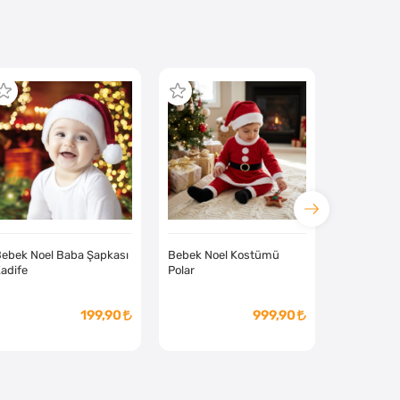
ebek Noel Baba Şapkası
Bebek Noel Kostümü
adife
Polar
199,90
999,90