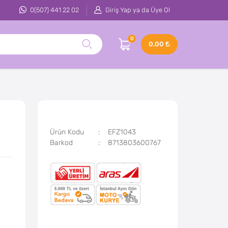
0(507) 441 22 02
Giriş Yap ya da Üye Ol
0
0,00
Ürün Kodu
EFZ1043
Barkod
8713803600767