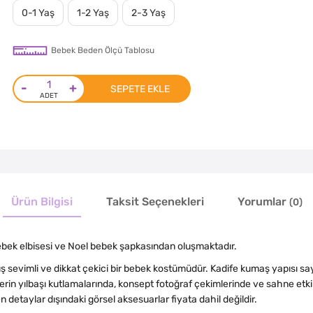
0-1 Yaş
1-2 Yaş
2-3 Yaş
Bebek Beden Ölçü Tablosu
-
+
SEPETE EKLE
Ürün Bilgisi
Taksit Seçenekleri
Yorumlar
(0)
ebek elbisesi ve Noel bebek şapkasından oluşmaktadır.
mış sevimli ve dikkat çekici bir bebek kostümüdür. Kadife kumaş yapısı s
lerin yılbaşı kutlamalarında, konsept fotoğraf çekimlerinde ve sahne etk
n detaylar dışındaki görsel aksesuarlar fiyata dahil değildir.