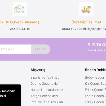
%100 Güvenli Alışveriş
Ücretsiz Teslimat
256Bit SSL ile
5000 TL ve üzeri alışverişlerin
BİZİ TAK
KAYDOL
Sosyal Medya
Alışveriş
Beden Rehbe
Sipariş ve Teslimat
Bebek Beden 
Ödeme Seçenekleri
Kız Çocuk Bed
Hesap Numaralarımız
Erkek Çocuk 
nılmaktadır.
Kargo Seçenekleri
Kadın Beden Ö
inizi
m
İptal ve İade Koşulları
Erkek Beden Ö