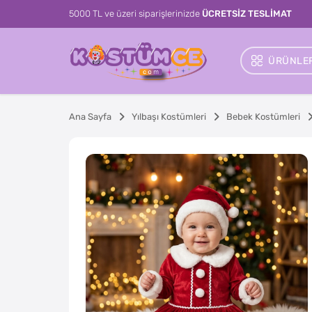
5000 TL ve üzeri siparişlerinizde
ÜCRETSİZ TESLİMAT
ÜRÜNLER
Ana Sayfa
Yılbaşı Kostümleri
Bebek Kostümleri