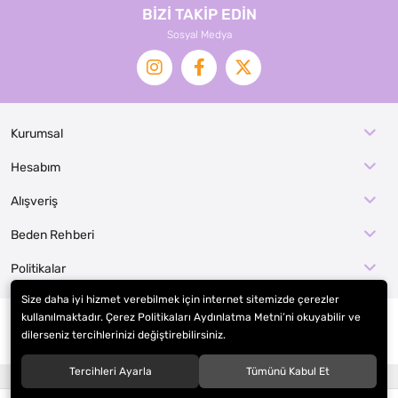
BİZİ TAKİP EDİN
Sosyal Medya
Kurumsal
Hesabım
Alışveriş
Beden Rehberi
Politikalar
Size daha iyi hizmet verebilmek için internet sitemizde çerezler
kullanılmaktadır. Çerez Politikaları Aydınlatma Metni’ni okuyabilir ve
dilerseniz tercihlerinizi değiştirebilirsiniz.
© 2026
EFE KOSTÜM İMALAT / KOSTÜMCE
. Tüm hakları saklıdır.
Tercihleri Ayarla
Tümünü Kabul Et
®
Hipotenüs
Yeni Nesil E-Ticaret Sistemleri ile Hazırlanmıştır.