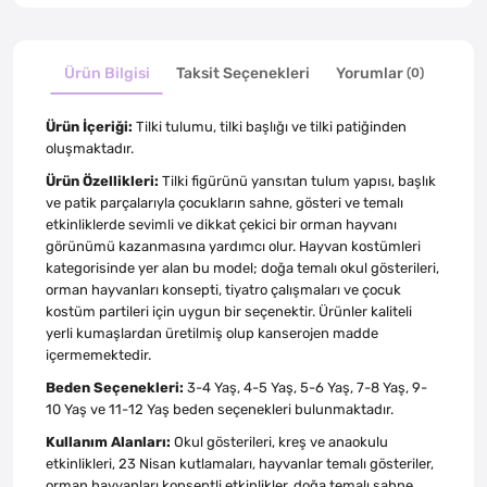
Ürün Bilgisi
Taksit Seçenekleri
Yorumlar
(0)
Ürün İçeriği:
Tilki tulumu, tilki başlığı ve tilki patiğinden
oluşmaktadır.
Ürün Özellikleri:
Tilki figürünü yansıtan tulum yapısı, başlık
ve patik parçalarıyla çocukların sahne, gösteri ve temalı
etkinliklerde sevimli ve dikkat çekici bir orman hayvanı
görünümü kazanmasına yardımcı olur. Hayvan kostümleri
kategorisinde yer alan bu model; doğa temalı okul gösterileri,
orman hayvanları konsepti, tiyatro çalışmaları ve çocuk
kostüm partileri için uygun bir seçenektir. Ürünler kaliteli
yerli kumaşlardan üretilmiş olup kanserojen madde
içermemektedir.
Beden Seçenekleri:
3-4 Yaş, 4-5 Yaş, 5-6 Yaş, 7-8 Yaş, 9-
10 Yaş ve 11-12 Yaş beden seçenekleri bulunmaktadır.
Kullanım Alanları:
Okul gösterileri, kreş ve anaokulu
etkinlikleri, 23 Nisan kutlamaları, hayvanlar temalı gösteriler,
orman hayvanları konseptli etkinlikler, doğa temalı sahne