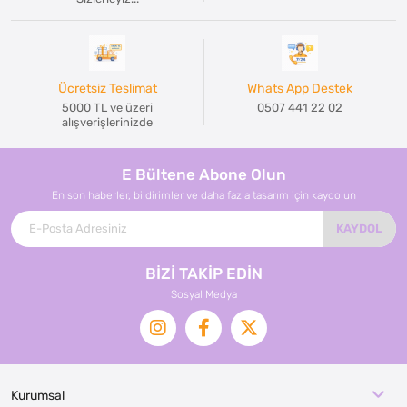
Ücretsiz Teslimat
Whats App Destek
5000 TL ve üzeri
0507 441 22 02
alışverişlerinizde
E Bültene Abone Olun
En son haberler, bildirimler ve daha fazla tasarım için kaydolun
KAYDOL
BİZİ TAKİP EDİN
Sosyal Medya
Kurumsal