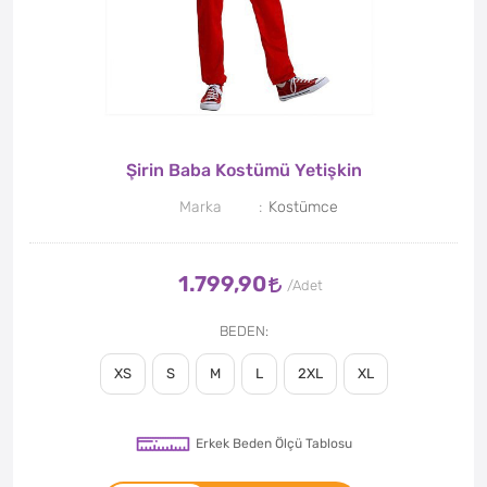
Şirin Baba Kostümü Yetişkin
Marka
Kostümce
1.799,90
BEDEN
XS
S
M
L
2XL
XL
Erkek Beden Ölçü Tablosu