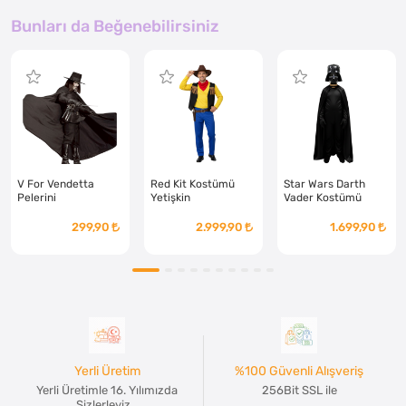
Bunları da Beğenebilirsiniz
V For Vendetta
Red Kit Kostümü
Star Wars Darth
Pelerini
Yetişkin
Vader Kostümü
Yetişkin
299,90
2.999,90
1.699,90
Yerli Üretim
%100 Güvenli Alışveriş
Yerli Üretimle 16. Yılımızda
256Bit SSL ile
Sizlerleyiz...