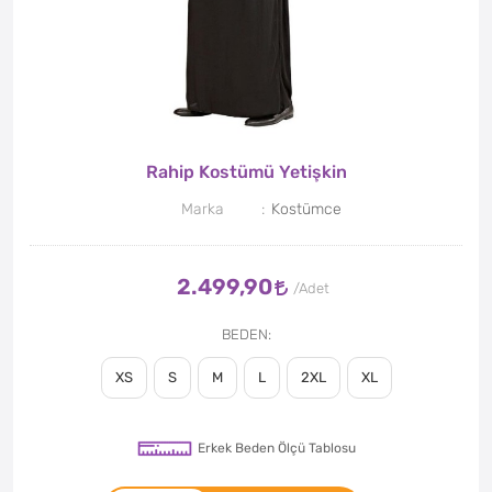
Rahip Kostümü Yetişkin
Marka
Kostümce
2.499,90
BEDEN
XS
S
M
L
2XL
XL
Erkek Beden Ölçü Tablosu