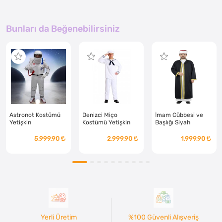
Bunları da Beğenebilirsiniz
Astronot Kostümü
Denizci Miço
İmam Cübbesi ve
Yetişkin
Kostümü Yetişkin
Başlığı Siyah
Yetişkin
5.999,90
2.999,90
1.999,90
Yerli Üretim
%100 Güvenli Alışveriş