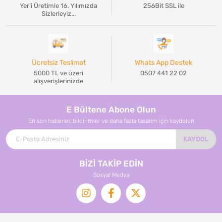
Yerli Üretimle 16. Yılımızda
256Bit SSL ile
Sizlerleyiz...
Ücretsiz Teslimat
Whats App Destek
5000 TL ve üzeri
0507 441 22 02
alışverişlerinizde
E Bültene Abone Olun
En son haberler, bildirimler ve daha fazla tasarım için kaydolun
KAYDOL
BİZİ TAKİP EDİN
Sosyal Medya