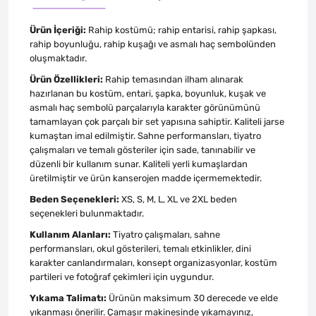
Ürün İçeriği:
Rahip kostümü; rahip entarisi, rahip şapkası,
rahip boyunluğu, rahip kuşağı ve asmalı haç sembolünden
oluşmaktadır.
Ürün Özellikleri:
Rahip temasından ilham alınarak
hazırlanan bu kostüm, entari, şapka, boyunluk, kuşak ve
asmalı haç sembolü parçalarıyla karakter görünümünü
tamamlayan çok parçalı bir set yapısına sahiptir. Kaliteli jarse
kumaştan imal edilmiştir. Sahne performansları, tiyatro
çalışmaları ve temalı gösteriler için sade, tanınabilir ve
düzenli bir kullanım sunar. Kaliteli yerli kumaşlardan
üretilmiştir ve ürün kanserojen madde içermemektedir.
Beden Seçenekleri:
XS, S, M, L, XL ve 2XL beden
seçenekleri bulunmaktadır.
Kullanım Alanları:
Tiyatro çalışmaları, sahne
performansları, okul gösterileri, temalı etkinlikler, dini
karakter canlandırmaları, konsept organizasyonlar, kostüm
partileri ve fotoğraf çekimleri için uygundur.
Yıkama Talimatı:
Ürünün maksimum 30 derecede ve elde
yıkanması önerilir. Çamaşır makinesinde yıkamayınız,