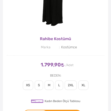
Rahibe Kostümü
Marka
Kostümce
1.799,90
BEDEN
XS
S
M
L
2XL
XL
Kadın Beden Ölçü Tablosu