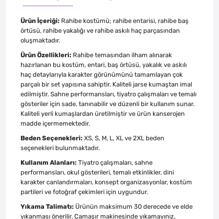
Ürün İçeriği:
Rahibe kostümü; rahibe entarisi, rahibe baş
örtüsü, rahibe yakalığı ve rahibe askılı haç parçasından
oluşmaktadır.
Ürün Özellikleri:
Rahibe temasından ilham alınarak
hazırlanan bu kostüm, entari, baş örtüsü, yakalık ve askılı
haç detaylarıyla karakter görünümünü tamamlayan çok
parçalı bir set yapısına sahiptir. Kaliteli jarse kumaştan imal
edilmiştir. Sahne performansları, tiyatro çalışmaları ve temalı
gösteriler için sade, tanınabilir ve düzenli bir kullanım sunar.
Kaliteli yerli kumaşlardan üretilmiştir ve ürün kanserojen
madde içermemektedir.
Beden Seçenekleri:
XS, S, M, L, XL ve 2XL beden
seçenekleri bulunmaktadır.
Kullanım Alanları:
Tiyatro çalışmaları, sahne
performansları, okul gösterileri, temalı etkinlikler, dini
karakter canlandırmaları, konsept organizasyonlar, kostüm
partileri ve fotoğraf çekimleri için uygundur.
Yıkama Talimatı:
Ürünün maksimum 30 derecede ve elde
yıkanması önerilir. Çamaşır makinesinde yıkamayınız,