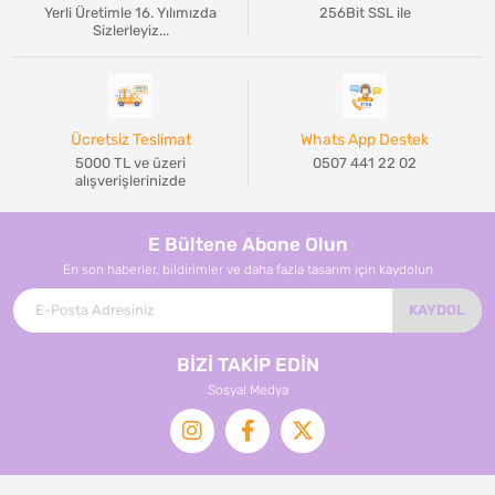
Yerli Üretimle 16. Yılımızda
256Bit SSL ile
Sizlerleyiz...
Ücretsiz Teslimat
Whats App Destek
5000 TL ve üzeri
0507 441 22 02
alışverişlerinizde
E Bültene Abone Olun
En son haberler, bildirimler ve daha fazla tasarım için kaydolun
KAYDOL
BİZİ TAKİP EDİN
Sosyal Medya