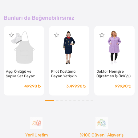
Bunları da Beğenebilirsiniz
Aşçı Önlüğü ve
Pilot Kostümü
Doktor Hemşire
Şapka Set Beyaz
Bayan Yetişkin
Öğretmen İş Önlüğü
Yetişkin
Lila Bayan
499,90
3.499,90
999,90
Yerli Üretim
%100 Güvenli Alışveriş