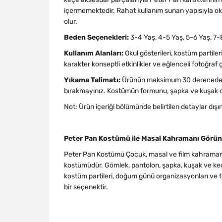
içermemektedir. Rahat kullanım sunan yapısıyla oku
olur.
Beden Seçenekleri:
3-4 Yaş, 4-5 Yaş, 5-6 Yaş, 7-
Kullanım Alanları:
Okul gösterileri, kostüm partile
karakter konseptli etkinlikler ve eğlenceli fotoğraf 
Yıkama Talimatı:
Ürünün maksimum 30 derecede ve
bırakmayınız. Kostümün formunu, şapka ve kuşak de
Not: Ürün içeriği bölümünde belirtilen detaylar dışın
Peter Pan Kostümü ile Masal Kahramanı Gör
Peter Pan Kostümü Çocuk, masal ve film kahramanı te
kostümüdür. Gömlek, pantolon, şapka, kuşak ve keçe
kostüm partileri, doğum günü organizasyonları ve te
bir seçenektir.