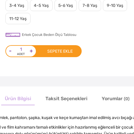
3-4 Yaş
4-5 Yaş
5-6 Yaş
7-8 Yaş
9-10 Yaş
11-12 Yaş
Erkek Çocuk Beden Ölçü Tablosu
-
+
SEPETE EKLE
Ürün Bilgisi
Taksit Seçenekleri
Yorumlar
(0)
lek, pantolon, şapka, kuşak ve keçe kumaştan imal edilmiş avcı bıçağı
e film kahramanı temalı etkinlikler için hazırlanmış eğlenceli bir çocu
 macera dolu görünümünü bütünlüklü şekilde tamamlar. Ürün kaliteli yer