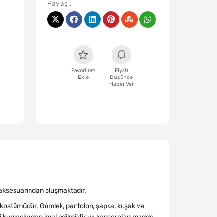
Favorilere
Fiyatı
Ekle
Düşünce
Haber Ver
 aksesuarından oluşmaktadır.
k kostümüdür. Gömlek, pantolon, şapka, kuşak ve
li kumaşlardan imal edilmiştir ve kanserojen madde