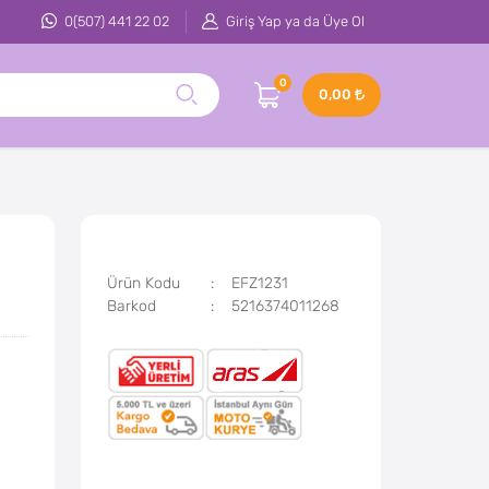
0(507) 441 22 02
Giriş Yap ya da Üye Ol
0
0,00
Ürün Kodu
EFZ1231
Barkod
5216374011268