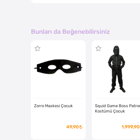
Bunları da Beğenebilirsiniz
Zorro Maskesi Çocuk
Squid Game Boss Patro
Kostümü Çocuk
49,90
1.999,90