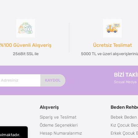
%100 Güvenli Alışveriş
Ücretsiz Teslimat
256Bit SSL ile
5000 TL ve üzeri alışverişlerin
BİZİ TAK
KAYDOL
Sosyal Medya
Alışveriş
Beden Rehbe
Sipariş ve Teslimat
Bebek Beden 
Ödeme Seçenekleri
Kız Çocuk Bed
Hesap Numaralarımız
Erkek Çocuk 
nılmaktadır.