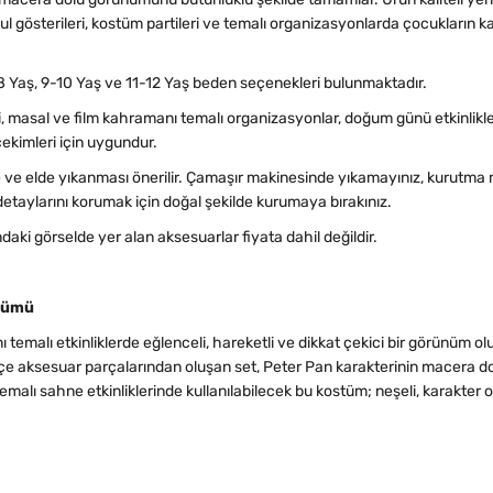
l gösterileri, kostüm partileri ve temalı organizasyonlarda çocukların 
8 Yaş, 9-10 Yaş ve 11-12 Yaş beden seçenekleri bulunmaktadır.
ri, masal ve film kahramanı temalı organizasyonlar, doğum günü etkinlikler
çekimleri için uygundur.
 elde yıkanması önerilir. Çamaşır makinesinde yıkamayınız, kurutma 
taylarını korumak için doğal şekilde kurumaya bırakınız.
daki görselde yer alan aksesuarlar fiyata dahil değildir.
ünümü
malı etkinliklerde eğlenceli, hareketli ve dikkat çekici bir görünüm ol
 aksesuar parçalarından oluşan set, Peter Pan karakterinin macera dolu
malı sahne etkinliklerinde kullanılabilecek bu kostüm; neşeli, karakter o