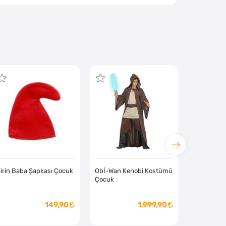
irin Baba Şapkası Çocuk
Obİ-Wan Kenobi Kostümü
Çocuk
149,90
1.999,90