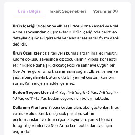
Ürün Bilgisi
Taksit Seçenekleri
Yorumlar
(0)
Ürün İçeriği:
Noel Anne elbisesi, Noel Anne kemeri ve Noel
Anne şapkasından oluşmaktadır. Ürün içeriğinde belirtilen
detaylar dışındaki görselde yer alan aksesuarlar fiyata dahil
değildir.
Ürün Özellikleri:
Kaliteli yerli kumaşlardan imal edilmiştir.
Kadife dokusu sayesinde kız çocuklarının yılbaşı konseptli
etkinliklerde daha şık, dikkat çekici ve sahneye uygun bir
Noel Anne görünümü kazanmasını sağlar. Elbise, kemer ve
şapka parçalarıyla bütünlüklü bir yeni yıl kostüm kombini
sunar. Kanserojen madde içermez.
Beden Seçenekleri:
3-4 Yaş, 4-5 Yaş, 5-6 Yaş, 7-8 Yaş, 9-
10 Yaş ve 11-12 Yaş beden seçenekleri bulunmaktadır.
Kullanım Alanları:
Yılbaşı kutlamaları, okul gösterileri, kreş
ve anaokulu etkinlikleri, çocuk partileri, sahne
performansları, kostüm organizasyonları, yeni yıl temalı
fotoğraf çekimleri ve Noel Anne konseptli etkinlikler için
uygundur.