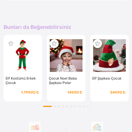
Bunları da Beğenebilirsiniz
Elf Kostümü Erkek
Çocuk Noel Baba
Elf Şapkası Çocuk
Çocuk
Şapkası Polar
1.799,90
149,90
349,90