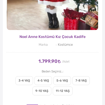
Noel Anne Kostümü Kız Çocuk Kadife
Marka
Kostümce
1.799,90
Beden Seçiniz..
3-4 YAŞ
4-5 YAŞ
5-6 YAŞ
7-8 YAŞ
9-10 YAŞ
11-12 YAŞ