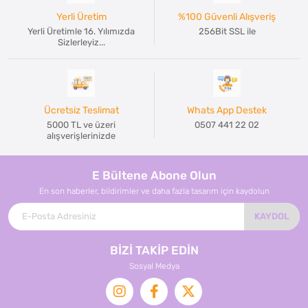
Yerli Üretim
%100 Güvenli Alışveriş
Yerli Üretimle 16. Yılımızda
256Bit SSL ile
Sizlerleyiz...
Ücretsiz Teslimat
Whats App Destek
5000 TL ve üzeri
0507 441 22 02
alışverişlerinizde
E Bültene Abone Olun
En son haberler, bildirimler ve daha fazla tasarım için kaydolun
KAYDOL
BİZİ TAKİP EDİN
Sosyal Medya