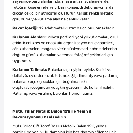
sayesinde parti alanlarında, masa arkası süslemelerde,
fotoğraf köşelerinde ve yılbaşı konseptli dekorasyonlarda
dikkat çekici bir atmosfer oluşturur. Karışık renkli metalik
görünümüyle kutlama alanına canlılık katar.
Paket İçeriği:
12 adet metalik latex balon bulunmaktadır.
Kullanım Alanları:
Yılbaşı partileri, yeni yıl kutlamaları, okul
etkinlikleri, kreş ve anaokulu organizasyonları, ev partileri,
ofis kutlamaları, mağaza-vitrin süslemeleri, sahne dekorları,
doğum günü kutlamaları ve temalı fotoğraf çekimleri için
uygundur.
Kullanım Talimatı:
Balonları aşırı şişirmeyiniz. Kesici ve
delici yüzeylerden uzak tutunuz. Şişirilmemiş veya patlamış
balonlar küçük çocuklar için boğulma riski
oluşturabileceğinden yetişkin gözetiminde kullanılmalıdır.
Patlamış veya yırtılmış balonları hemen atınız.
Mutlu Yıllar Metalik Balon 12’li ile Yeni Yıl
Dekorasyonunu Canlandırın
Mutlu Yıllar Çift Taraf Baskılı Metalik Balon 12’li, yılbaşı
partileri ve yeni yıl kutlamaları için hazırlanmış eğlenceli bir