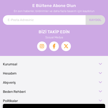
E Bültene Abone Olun
En son haberler, bildirimler ve daha fazla tasarım için kaydolun
KAYDOL
BİZİ TAKİP EDİN
Sosyal Medya
Kurumsal
Hesabım
Alışveriş
Beden Rehberi
Politikalar