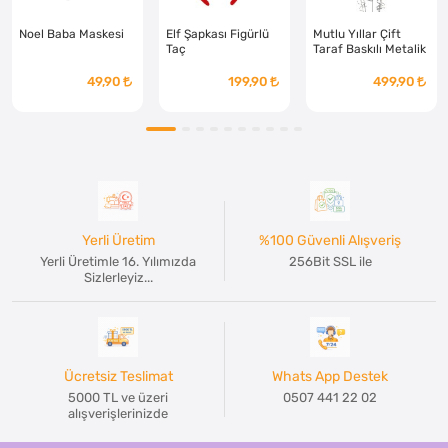
Noel Baba Maskesi
Elf Şapkası Figürlü
Mutlu Yıllar Çift
Taç
Taraf Baskılı Metalik
Balon 100´lü
49,90
199,90
499,90
Yerli Üretim
%100 Güvenli Alışveriş
Yerli Üretimle 16. Yılımızda
256Bit SSL ile
Sizlerleyiz...
Ücretsiz Teslimat
Whats App Destek
5000 TL ve üzeri
0507 441 22 02
alışverişlerinizde