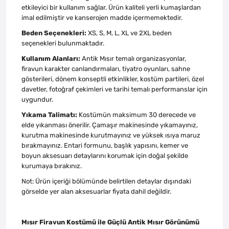
etkileyici bir kullanım sağlar. Ürün kaliteli yerli kumaşlardan
imal edilmiştir ve kanserojen madde içermemektedir.
Beden Seçenekleri:
XS, S, M, L, XL ve 2XL beden
seçenekleri bulunmaktadır.
Kullanım Alanları:
Antik Mısır temalı organizasyonlar,
firavun karakter canlandırmaları, tiyatro oyunları, sahne
gösterileri, dönem konseptli etkinlikler, kostüm partileri, özel
davetler, fotoğraf çekimleri ve tarihi temalı performanslar için
uygundur.
Yıkama Talimatı:
Kostümün maksimum 30 derecede ve
elde yıkanması önerilir. Çamaşır makinesinde yıkamayınız,
kurutma makinesinde kurutmayınız ve yüksek ısıya maruz
bırakmayınız. Entari formunu, başlık yapısını, kemer ve
boyun aksesuarı detaylarını korumak için doğal şekilde
kurumaya bırakınız.
Not: Ürün içeriği bölümünde belirtilen detaylar dışındaki
görselde yer alan aksesuarlar fiyata dahil değildir.
Mısır Firavun Kostümü ile Güçlü Antik Mısır Görünümü