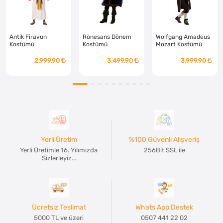
Antik Firavun
Rönesans Dönem
Wolfgang Amadeus
Kostümü
Kostümü
Mozart Kostümü
2.999,90
3.499,90
3.999,90
Yerli Üretim
%100 Güvenli Alışveriş
Yerli Üretimle 16. Yılımızda
256Bit SSL ile
Sizlerleyiz...
Ücretsiz Teslimat
Whats App Destek
5000 TL ve üzeri
0507 441 22 02