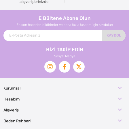
alışverişlerinizde
E Bültene Abone Olun
En son haberler, bildirimler ve daha fazla tasarım için kaydolun
KAYDOL
BİZİ TAKİP EDİN
Sosyal Medya
Kurumsal
Hesabım
Alışveriş
Beden Rehberi