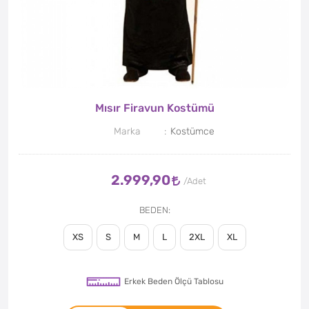
Mısır Firavun Kostümü
Marka
Kostümce
2.999,90
BEDEN
XS
S
M
L
2XL
XL
Erkek Beden Ölçü Tablosu