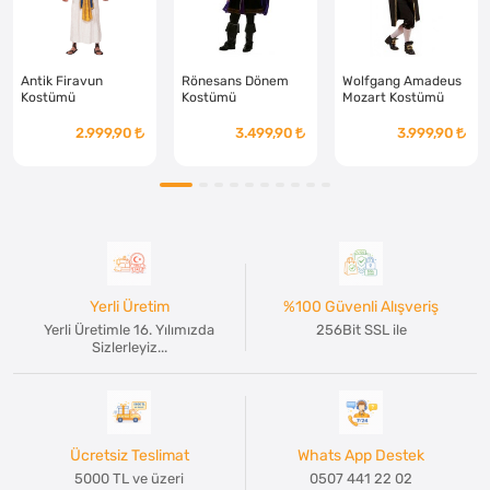
Antik Firavun
Rönesans Dönem
Wolfgang Amadeus
Kostümü
Kostümü
Mozart Kostümü
2.999,90
3.499,90
3.999,90
Yerli Üretim
%100 Güvenli Alışveriş
Yerli Üretimle 16. Yılımızda
256Bit SSL ile
Sizlerleyiz...
Ücretsiz Teslimat
Whats App Destek
5000 TL ve üzeri
0507 441 22 02