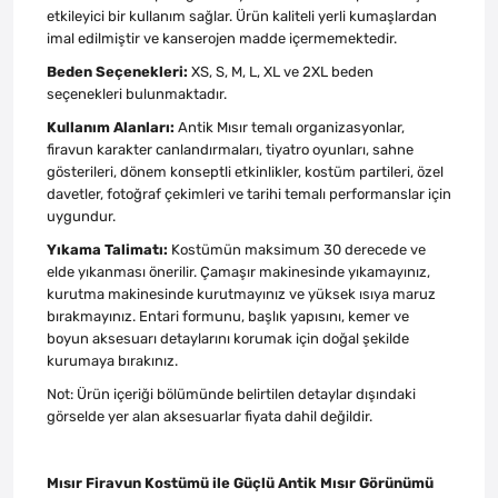
etkileyici bir kullanım sağlar. Ürün kaliteli yerli kumaşlardan
imal edilmiştir ve kanserojen madde içermemektedir.
Beden Seçenekleri:
XS, S, M, L, XL ve 2XL beden
seçenekleri bulunmaktadır.
Kullanım Alanları:
Antik Mısır temalı organizasyonlar,
firavun karakter canlandırmaları, tiyatro oyunları, sahne
gösterileri, dönem konseptli etkinlikler, kostüm partileri, özel
davetler, fotoğraf çekimleri ve tarihi temalı performanslar için
uygundur.
Yıkama Talimatı:
Kostümün maksimum 30 derecede ve
elde yıkanması önerilir. Çamaşır makinesinde yıkamayınız,
kurutma makinesinde kurutmayınız ve yüksek ısıya maruz
bırakmayınız. Entari formunu, başlık yapısını, kemer ve
boyun aksesuarı detaylarını korumak için doğal şekilde
kurumaya bırakınız.
Not: Ürün içeriği bölümünde belirtilen detaylar dışındaki
görselde yer alan aksesuarlar fiyata dahil değildir.
Mısır Firavun Kostümü ile Güçlü Antik Mısır Görünümü