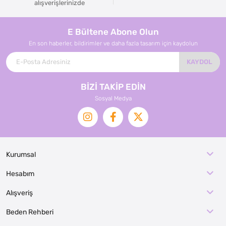
alışverişlerinizde
E Bültene Abone Olun
En son haberler, bildirimler ve daha fazla tasarım için kaydolun
KAYDOL
BİZİ TAKİP EDİN
Sosyal Medya
Kurumsal
Hesabım
Alışveriş
Beden Rehberi