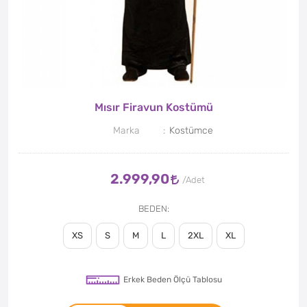
Mısır Firavun Kostümü
Marka
Kostümce
2.999,90
BEDEN
XS
S
M
L
2XL
XL
Erkek Beden Ölçü Tablosu