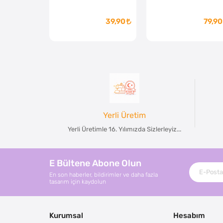
39,90
79,90
Yerli Üretim
Yerli Üretimle 16. Yılımızda Sizlerleyiz...
E Bültene Abone Olun
En son haberler, bildirimler ve daha fazla
tasarım için kaydolun
Kurumsal
Hesabım