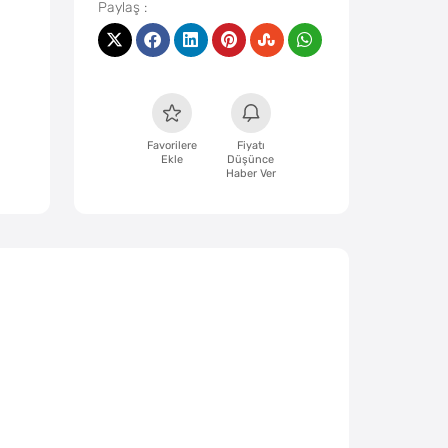
Favorilere
Fiyatı
Ekle
Düşünce
Haber Ver