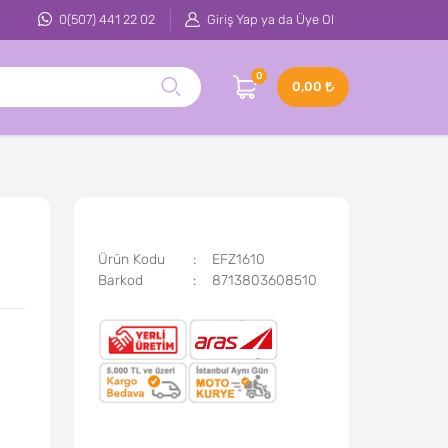
0(507) 441 22 02
Giriş Yap ya da Üye Ol
0
0,00
Ürün Kodu
EFZ1610
Barkod
8713803608510