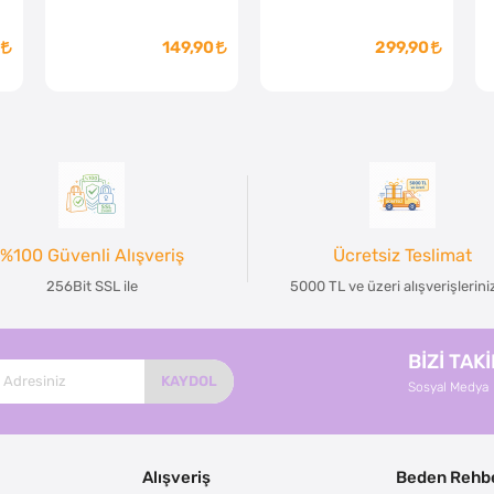
149,90
299,90
%100 Güvenli Alışveriş
Ücretsiz Teslimat
256Bit SSL ile
5000 TL ve üzeri alışverişlerin
BİZİ TAK
KAYDOL
Sosyal Medya
Alışveriş
Beden Rehbe