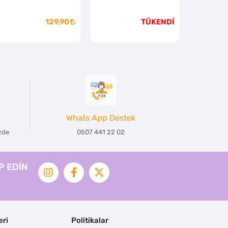
129,90
TÜKENDİ
Whats App Destek
izde
0507 441 22 02
İP EDİN
ri
Politikalar