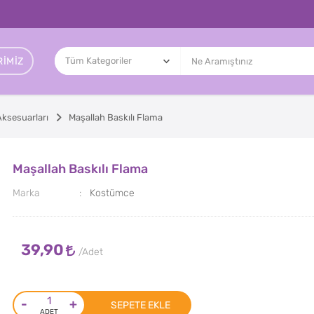
IMIZ
Aksesuarları
Maşallah Baskılı Flama
Maşallah Baskılı Flama
Marka
Kostümce
39,90
-
+
SEPETE EKLE