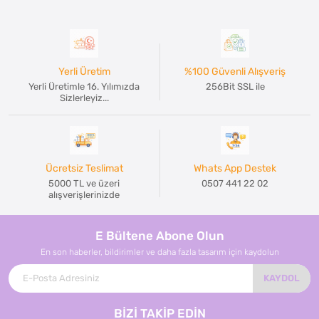
Yerli Üretim
%100 Güvenli Alışveriş
Yerli Üretimle 16. Yılımızda
256Bit SSL ile
Sizlerleyiz...
Ücretsiz Teslimat
Whats App Destek
5000 TL ve üzeri
0507 441 22 02
alışverişlerinizde
E Bültene Abone Olun
En son haberler, bildirimler ve daha fazla tasarım için kaydolun
KAYDOL
BİZİ TAKİP EDİN