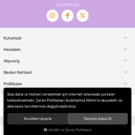
Sosyal Medya
Kurumsal
Hesabım
Alışveriş
Beden Rehberi
Politikalar
Size daha iyi hizmet verebilmek için internet sitemizde çerezler
kullanılmaktadır. Çerez Politikaları Aydınlatma Metni’ni okuyabilir ve
dilerseniz tercihlerinizi değiştirebilirsiniz.
© 2026
EFE KOSTÜM İMALAT / KOSTÜMCE
. Tüm hakları saklıdır.
Tercihleri Ayarla
Tümünü Kabul Et
®
Hipotenüs
Yeni Nesil E-Ticaret Sistemleri ile Hazırlanmıştır.
Gizlilik ve Çerez Politikası
0