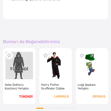
Bunları da Beğenebilirsiniz
TÜKENDİ
Veba Doktoru
Harry Potter
Luigi Şapkası
Kostümü Yetişkin
Gryffindor Cübbe
Yetişkin
Yetişkin
TÜKENDİ
1.499,90
299,90